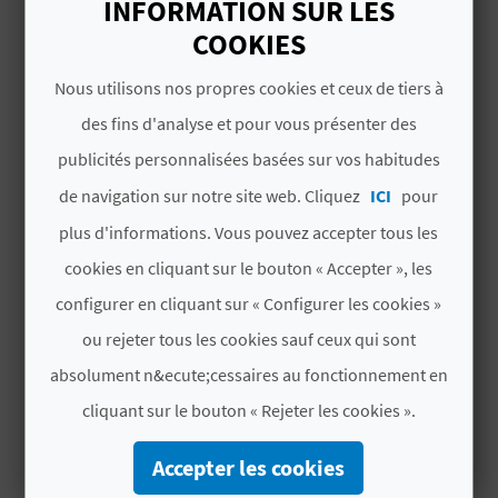
INFORMATION SUR LES
Chambres de moins
2
U
COOKIES
de 8 places
L
Nous utilisons nos propres cookies et ceux de tiers à
Chambres de 8 places
4
E
ou plus
des fins d'analyse et pour vous présenter des
T
publicités personnalisées basées sur vos habitudes
Places dans des
12
chambres de moins
de navigation sur notre site web. Cliquez
ICI
pour
O
de 8 places
plus d'informations. Vous pouvez accepter tous les
N
Places dans des
36
cookies en cliquant sur le bouton « Accepter », les
E
chambres de 8 places
configurer en cliquant sur « Configurer les cookies »
ou plus
M
ou rejeter tous les cookies sauf ceux qui sont
#CARACTÉRISTIQUES
absolument n&ecute;cessaires au fonctionnement en
P
cliquant sur le bouton « Rejeter les cookies ».
R
Label
CV-ALT000010-CS
Accepter les cookies
E