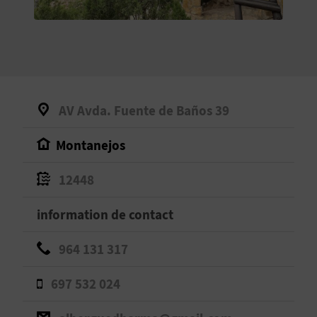
E
V
E
N
AV Avda. Fuente de Baños 39
E
Montanejos
Z
12448
A
information de contact
G
964 131 317
E
697 532 024
N