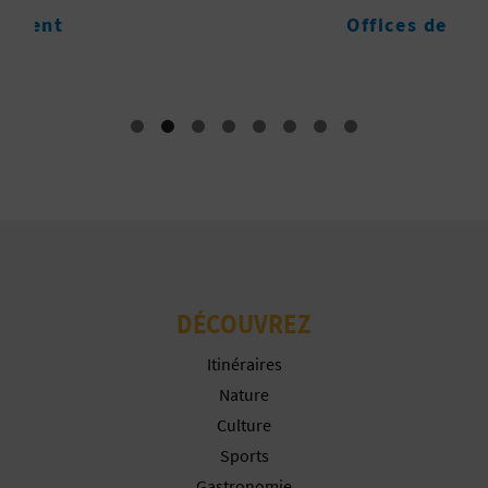
P
Offices de tourisme
C
T
I
O
N
E
N
T
DÉCOUVREZ
R
Itinéraires
E
Nature
Culture
P
Sports
R
Gastronomie