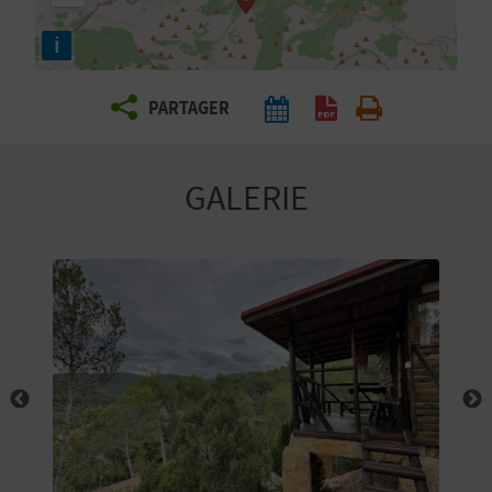
E
i
Z
PARTAGER
V
O
GALERIE
Y
A
G
E
Z
R