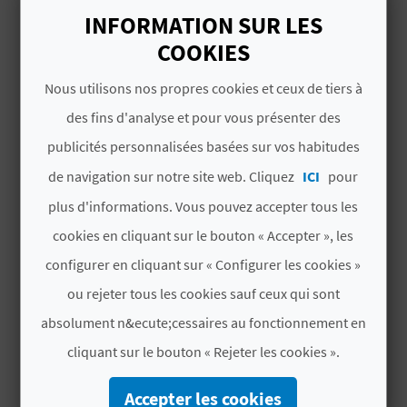
Places
83
U
INFORMATION SUR LES
COOKIES
Chambres
44
en tout
L
Nous utilisons nos propres cookies et ceux de tiers à
1
chambres doubles
E
avec salon
des fins d'analyse et pour vous présenter des
T
publicités personnalisées basées sur vos habitudes
# CARACTÉRISTIQUES
O
de navigation sur notre site web. Cliquez
ICI
pour
N
Catégorie
3 Estrellas
plus d'informations. Vous pouvez accepter tous les
cookies en cliquant sur le bouton « Accepter », les
E
Chaîne hôtel
NO PERTENECE A
configurer en cliquant sur « Configurer les cookies »
NINGUNA CADENA
M
ou rejeter tous les cookies sauf ceux qui sont
Label
CV H00562CS
P
absolument n&ecute;cessaires au fonctionnement en
R
cliquant sur le bouton « Rejeter les cookies ».
# PÉRIODE D'OUVERTURE
E
Ouvert toute l'année
Accepter les cookies