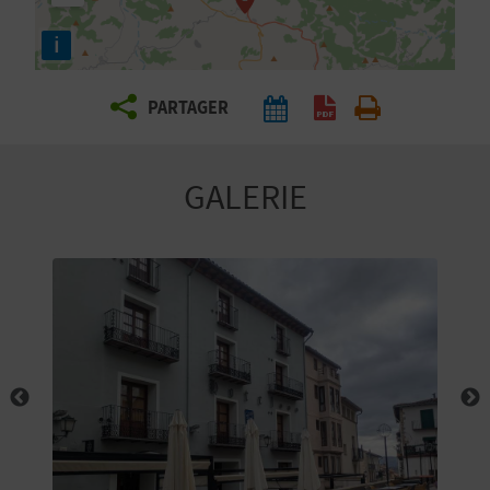
E
i
Z
PARTAGER
V
O
GALERIE
Y
A
G
E
Z
R