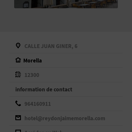
E
V
E
N
CALLE JUAN GINER, 6
E
Morella
Z
12300
A
information de contact
G
964160911
E
hotel@reydonjaimemorella.com
N