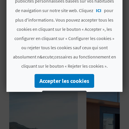
publicités personnalisées basées sur vos habitudes
a subi de nombreuses attaques depuis la mer
U
de navigation sur notre site web. Cliquez
ICI
pour
au cours de l'histoire. Un système de
L
surveillance complexe a permis de protéger la
plus d'informations. Vous pouvez accepter tous les
Lire la suite
ville des attaques venant de la côte. La
Torre
cookies en cliquant sur le bouton « Accepter », les
E
Badum, d'origine arabe, est une
configurer en cliquant sur « Configurer les cookies »
T
infrastructure défensive
qui servait à avertir
ou rejeter tous les cookies sauf ceux qui sont
les habitants du château de l'arrivée de
O
l'ennemi par des signaux de fumée.
absolument n&ecute;cessaires au fonctionnement en
VOUS AIMEREZ PEUT-ÊTRE
N
cliquant sur le bouton « Rejeter les cookies ».
AUSSI
E
Accepter les cookies
M
Rejeter les cookies
P
R
Configurer les cookies
E
Plus d´informations