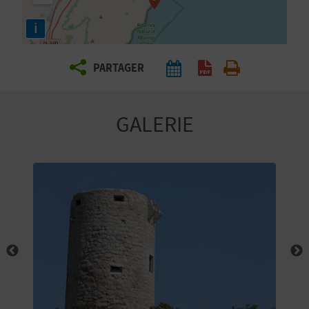
E
i
Z
PARTAGER
V
O
GALERIE
Y
A
G
E
Z
R