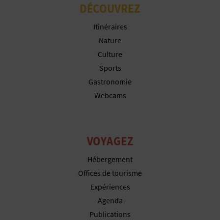
P
DÉCOUVREZ
T
Itinéraires
I
Nature
Culture
O
Sports
N
Gastronomie
Webcams
E
N
T
VOYAGEZ
R
Hébergement
Offices de tourisme
E
Expériences
P
Agenda
Publications
R