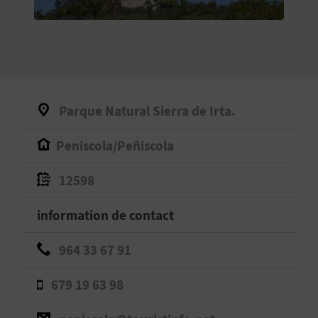
E
V
E
N
Parque Natural Sierra de Irta.
E
Peníscola/Peñíscola
Z
12598
A
information de contact
G
964 33 67 91
E
679 19 63 98
N