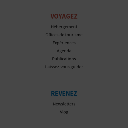
P
T
VOYAGEZ
I
Hébergement
O
Offices de tourisme
Expériences
N
Agenda
E
Publications
Laissez-vous guider
N
T
R
REVENEZ
E
Newsletters
Vlog
P
R