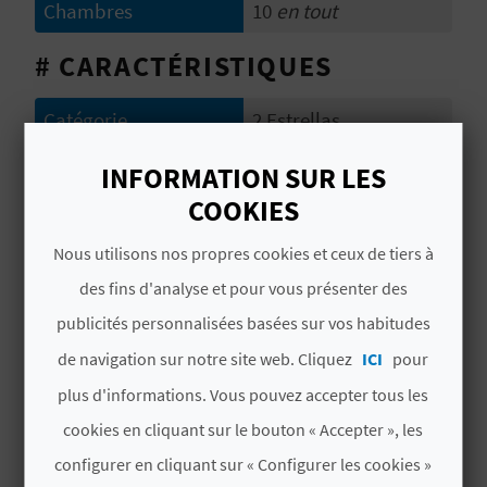
D
Chambres
10
en tout
A
# CARACTÉRISTIQUES
Catégorie
2 Estrellas
V
Chaîne hôtel
NO PERTENECE A
L
INFORMATION SUR LES
NINGUNA CADENA
COOKIES
O
Label
CV H00615CS
Nous utilisons nos propres cookies et ceux de tiers à
G
des fins d'analyse et pour vous présenter des
# PÉRIODE D'OUVERTURE
publicités personnalisées basées sur vos habitudes
C
Ouvert toute l'année
de navigation sur notre site web. Cliquez
ICI
pour
A
plus d'informations. Vous pouvez accepter tous les
L
cookies en cliquant sur le bouton « Accepter », les
configurer en cliquant sur « Configurer les cookies »
C