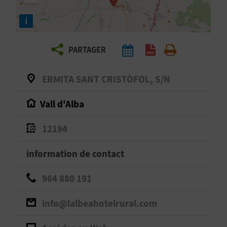
E
i
Z
PARTAGER
V
O
ERMITA SANT CRISTÒFOL, S/N
Y
Vall d'Alba
A
12194
G
information de contact
E
964 880 191
Z
info@lalbeahotelrural.com
R