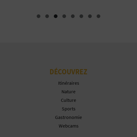
I
N
T
E
I
DÉCOUVREZ
N
Itinéraires
S
Nature
C
Culture
Sports
R
Gastronomie
I
Webcams