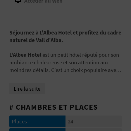
Accéder au Web
E
V
E
Séjournez à L'Albea Hotel et profitez du cadre
naturel de Vall d'Alba.
N
E
L'Albea Hotel
est un petit hôtel réputé pour son
ambiance chaleureuse et son attention aux
Z
moindres détails. C’est un choix populaire avec
des installations complètes qui incluent
une
piscine, une aire de pique-nique et un
A
Lire la suite
restaurant
dans lequel se régaler grâce à la
G
gastronomie locale. De plus, L'Albea Hotel vous
# CHAMBRES ET PLACES
propose des
services pratiques
avec une
E
conciergerie pour garder vos bagages, la presse
N
Places
24
et un parking gratuit pour celles et ceux qui
voyagent en voiture.