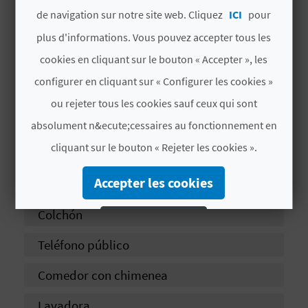
I
de navigation sur notre site web. Cliquez
ICI
pour
Cubo Higiénico
N
plus d'informations. Vous pouvez accepter tous les
cookies en cliquant sur le bouton « Accepter », les
Cubo Higiénico
T
configurer en cliquant sur « Configurer les cookies »
E
Bañera
ou rejeter tous les cookies sauf ceux qui sont
Uso de lavadora
absolument n&ecute;cessaires au fonctionnement en
I
cliquant sur le bouton « Rejeter les cookies ».
Agua caliente en baños
N
Accepter les cookies
Ducha
S
Colchón
Rejeter les cookies
C
Teléfono público
R
Configurer les cookies
Comedor con chimenea
I
Plus d´informations
Lavadora