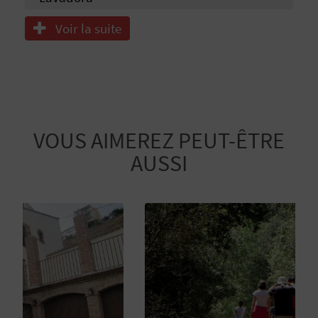
P
T
Voir la suite
I
O
N
VOUS AIMEREZ PEUT-ÊTRE
E
AUSSI
N
T
R
E
P
R