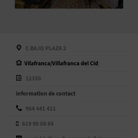
E
V
E
N
C BAJO PLAZA 2
E
Vilafranca/Villafranca del Cid
Z
12150
A
information de contact
G
964 441 411
E
619 90 08 84
N