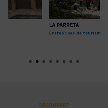
I
S
LA PARRETA
T
E
Entreprises de tourisme actif
O
DÉCOUVREZ