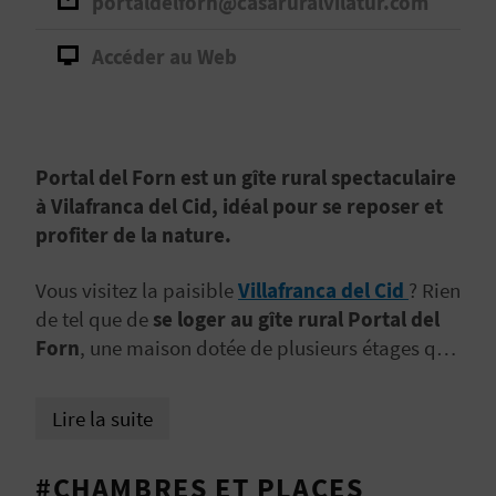
portaldelforn@casaruralvilatur.com
D
A
Accéder au Web
V
L
Portal del Forn est un gîte rural spectaculaire
à Vilafranca del Cid, idéal pour se reposer et
O
profiter de la nature.
G
Vous visitez la paisible
Villafranca del Cid
? Rien
de tel que de
se loger au gîte rural Portal del
C
Forn
, une maison dotée de plusieurs étages qui
fait partie des fortifications de la ville et dont
A
l’aspect médiéval
ne manquera pas de vous
Lire la suite
L
surprendre. Chaque étage se compose de
2
chambres, pouvant accueillir jusqu’à 4
C
#CHAMBRES ET PLACES
personnes au total
. Vous retrouverez