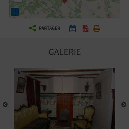
E
i
Z
PARTAGER
V
O
GALERIE
Y
A
G
E
Z
R