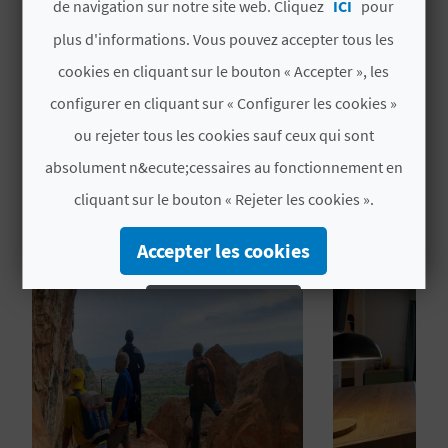
de navigation sur notre site web. Cliquez
ICI
pour
U
Q Calidad Turística
plus d'informations. Vous pouvez accepter tous les
L
cookies en cliquant sur le bouton « Accepter », les
E
configurer en cliquant sur « Configurer les cookies »
ou rejeter tous les cookies sauf ceux qui sont
T
VOUS AIMEREZ PEUT-ÊTRE
absolument n&ecute;cessaires au fonctionnement en
O
AUSSI
cliquant sur le bouton « Rejeter les cookies ».
N
Accepter les cookies
E
M
Rejeter les cookies
P
Configurer les cookies
R
Plus d´informations
E