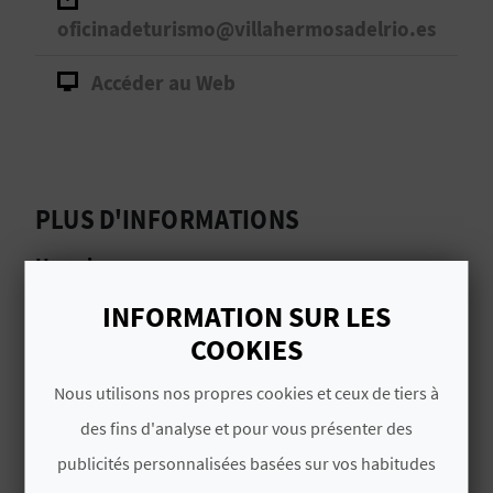
D
oficinadeturismo@villahermosadelrio.es
A
Accéder au Web
V
L
PLUS D'INFORMATIONS
O
G
Horaire
INFORMATION SUR LES
De lunes a viernes de 8:00 a 16:00 h. Sábado y
C
COOKIES
domingo: de 9:00 a 12:00h.
A
Nous utilisons nos propres cookies et ceux de tiers à
des fins d'analyse et pour vous présenter des
L
CERTIFICATS DE CALIDAD ET
publicités personnalisées basées sur vos habitudes
MEDIO AMBIENTE
C