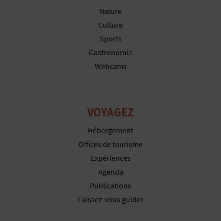
P
Nature
T
Culture
Sports
I
Gastronomie
O
Webcams
N
E
VOYAGEZ
N
Hébergement
T
Offices de tourisme
R
Expériences
Agenda
E
Publications
P
Laissez-vous guider
R