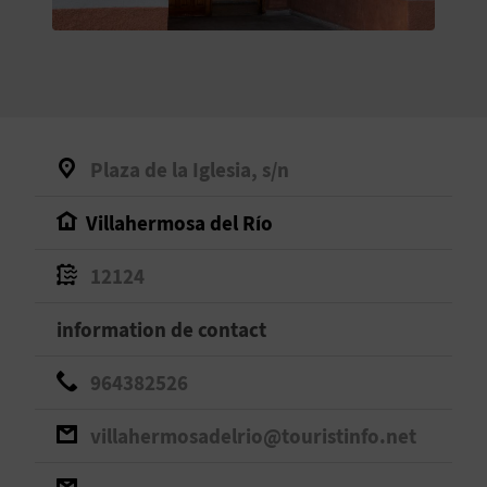
E
V
E
N
Plaza de la Iglesia, s/n
E
Villahermosa del Río
Z
12124
A
information de contact
G
964382526
E
villahermosadelrio@touristinfo.net
N