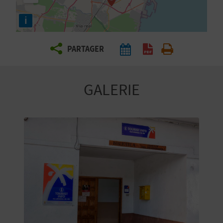
E
i
Z
PARTAGER
V
O
GALERIE
Y
A
G
E
Z
R