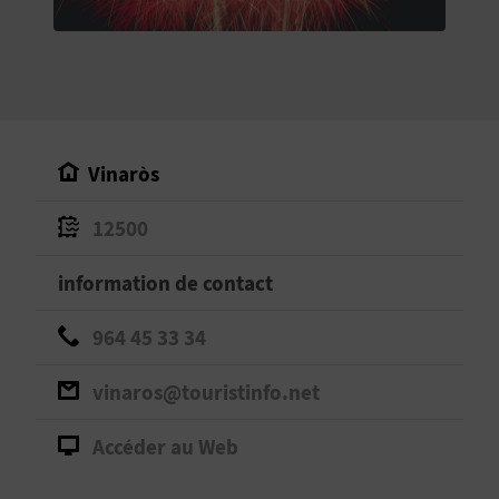
E
V
E
N
Vinaròs
E
12500
Z
information de contact
A
964 45 33 34
G
vinaros@touristinfo.net
E
Accéder au Web
N