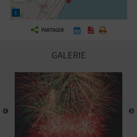
E
i
Z
PARTAGER
V
O
GALERIE
Y
A
G
E
Z
R