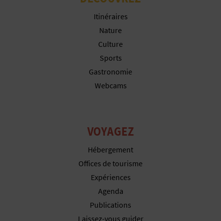
P
Itinéraires
T
Nature
I
Culture
Sports
O
Gastronomie
N
Webcams
E
N
VOYAGEZ
T
Hébergement
R
Offices de tourisme
E
Expériences
Agenda
P
Publications
R
Laissez-vous guider