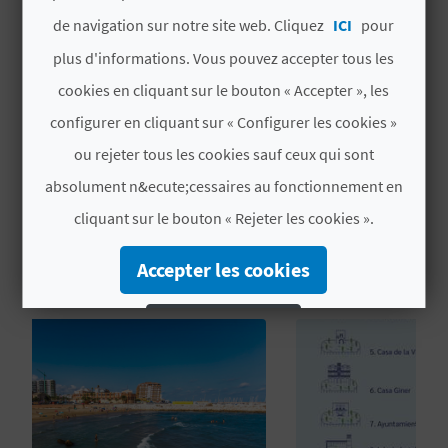
U
de navigation sur notre site web. Cliquez
ICI
pour
# DISPONIBILITÉ
plus d'informations. Vous pouvez accepter tous les
L
Toute l’année
cookies en cliquant sur le bouton « Accepter », les
E
configurer en cliquant sur « Configurer les cookies »
T
ou rejeter tous les cookies sauf ceux qui sont
O
absolument n&ecute;cessaires au fonctionnement en
cliquant sur le bouton « Rejeter les cookies ».
N
VOUS AIMEREZ PEUT-ÊTRE
AUSSI
E
Accepter les cookies
M
Rejeter les cookies
P
Configurer les cookies
R
E
Plus d´informations