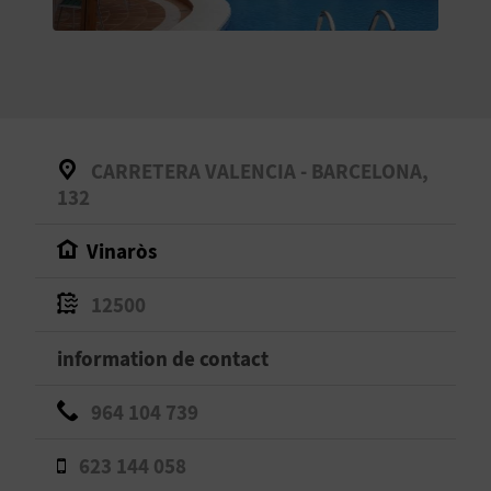
E
V
E
N
CARRETERA VALENCIA - BARCELONA,
E
132
Z
Vinaròs
12500
A
information de contact
G
E
964 104 739
N
623 144 058