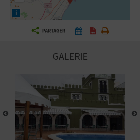
E
i
Z
PARTAGER
V
O
GALERIE
Y
A
G
E
Z
R