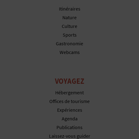
P
Itinéraires
T
Nature
I
Culture
Sports
O
Gastronomie
N
Webcams
E
N
VOYAGEZ
T
Hébergement
R
Offices de tourisme
Expériences
E
Agenda
P
Publications
Laissez-vous guider
R