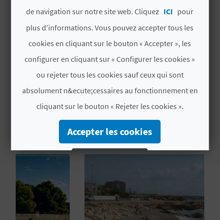
U
de navigation sur notre site web. Cliquez
ICI
pour
# PÉRIODE D'OUVERTURE
plus d'informations. Vous pouvez accepter tous les
L
cookies en cliquant sur le bouton « Accepter », les
Ouvert toute l'année
E
configurer en cliquant sur « Configurer les cookies »
T
ou rejeter tous les cookies sauf ceux qui sont
O
absolument n&ecute;cessaires au fonctionnement en
cliquant sur le bouton « Rejeter les cookies ».
VOUS AIMEREZ PEUT-ÊTRE
N
AUSSI
E
Accepter les cookies
M
Rejeter les cookies
P
Configurer les cookies
R
Plus d´informations
E