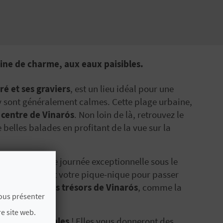
eine de charme, aux eaux paisibles.
ré et ses graviers
, est un lieu idéal pour une
y sont généralement calmes. Cette plage urbaine,
 centre de Vinarós
. Non loin de là, retrouvez le
 belles balades en profitant de la vue sur la
s animée : une journée exceptionnelle sous le
ropre parasol et votre pique-nique pour passer
r à
explorer les trésors de Vinarós
, comme la
vous présenter
e site web.
crevettes locales
! Elles vous donneront des