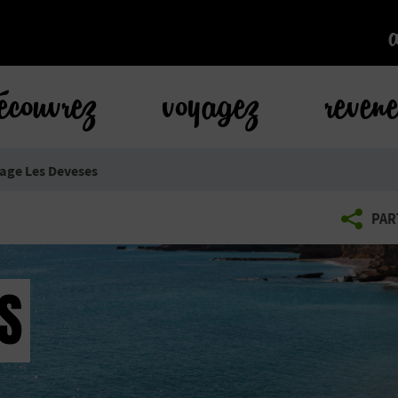
k
écouvrez
voyagez
reven
age Les Deveses
PAR
S