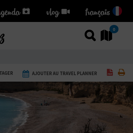
agenda
agenda
vlog
vlog
français
ez
0
Utiliser
Al
Générer 
Imp
TAGER
AJOUTER AU TRAVEL PLANNER