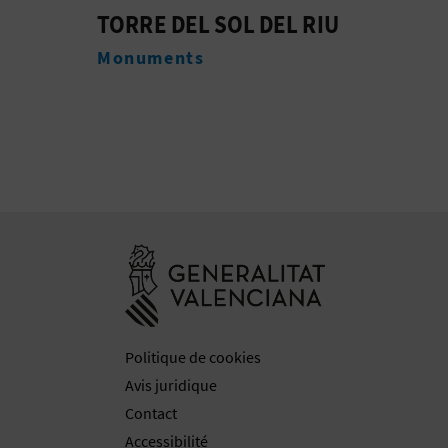
TORRE DEL SOL DEL RIU
CALA
Monuments
Plag
Aller à la web
Politique de cookies
Avis juridique
Contact
Accessibilité