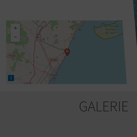
+
−
i
GALERIE