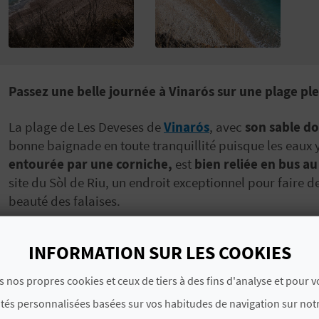
Passez une belle journée à Vinarós sur une plage pl
La plage de Les Deveses de
Vinarós
, avec
son sable do
bonne baignade en toute tranquillité puisque les eaux 
entourée par une corniche,
est
bien reliée en bus au
site du Sòl de Riu, un endroit exceptionnel pour faire de
beauté des falaises.
La plage de Les Deveses est une plage généralement trè
soleil en perspective ! N’hésitez pas à prendre votre p
INFORMATION SUR LES COOKIES
une merveilleuse journée à la plage, avant de continue
s nos propres cookies et ceux de tiers à des fins d'analyse et pour 
crique de la Foradada
.
ités personnalisées basées sur vos habitudes de navigation sur notr
Ne repartez pas sans
goûter aux succulentes grosses 