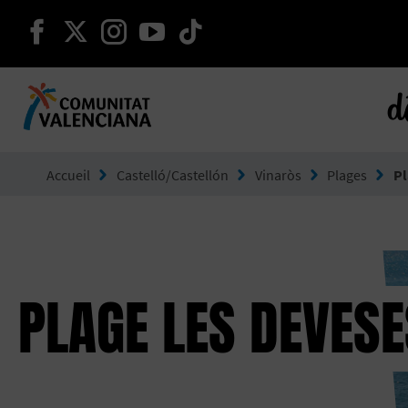
continuer sur facebook
continuer sur twitter
continuer sur instagram
continuer sur youtube
continuer sur tikto
d
Aller à Comunitat Valenciana
Accueil
Castelló/Castellón
Vinaròs
Plages
Pl
PLAGE LES DEVESE