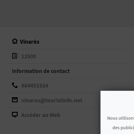
Vinaròs
12500
information de contact
964453334
vinaros@touristinfo.net
Accéder au Web
Nous utilison
des public