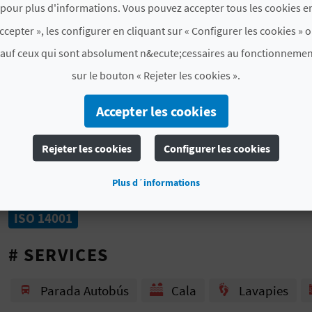
pour plus d'informations. Vous pouvez accepter tous les cookies en
forces pour une visite de la ville dont le patrimoine 
ccepter », les configurer en cliquant sur « Configurer les cookies » o
Rendez-vous à la plage de Les Deveses !
sauf ceux qui sont absolument n&ecute;cessaires au fonctionnemen
sur le bouton « Rejeter les cookies ».
PLUS D'INFORMATIONS
Accepter les cookies
Autre information
Zona de baño no controlada p
Rejeter les cookies
Configurer les cookies
CERTIFICATS DE CALIDAD ET MEDIO AMBIE
Plus d´informations
ISO 14001
# SERVICES
Parada Autobús
Cala
Lavapies