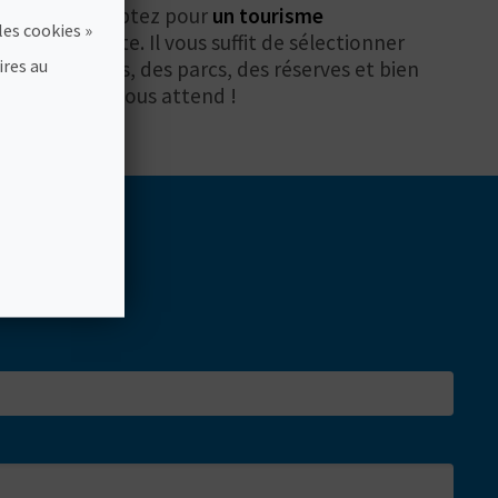
 Valencia et optez pour
un tourisme
les cookies »
e protagoniste. Il vous suffit de sélectionner
ires au
r des jardins, des parcs, des réserves et bien
notre région vous attend !