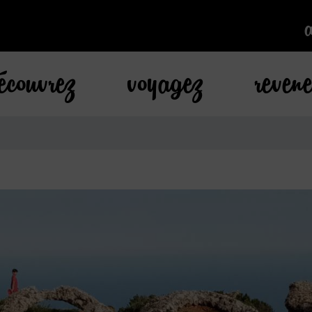
k
écouvrez
voyagez
reven