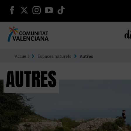
continuer sur facebook
continuer sur twitter
continuer sur instagram
continuer sur youtube
continuer sur tikto
d
Aller à Comunitat Valenciana
Accueil
Espaces naturels
Autres
AUTRES