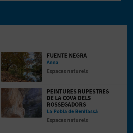
FUENTE NEGRA
Aller &agrave; la pageFuente Negra
Anna
Espaces naturels
PEINTURES RUPESTRES
Aller &agrave; la pagePeintures rupestr
DE LA COVA DELS
ROSSEGADORS
La Pobla de Benifassà
Espaces naturels