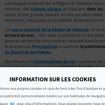
Les espaces naturels de la Région de Valencia vous
étonner, des
criques vierges
se trouvant
dans les
ravins d’une grande beauté ou des escaliers vieux 
recherche, vous aurez la possibilité de les explorer !
Les
parcs naturels de la Région de Valencia
, ce son
en bord de mer
… Des lieux surprenants et des petit
pourrez rechercher des espaces naturels dans la pro
le sommet du
Penyagolosa
ou admirer
le patrimoine
du Desert de les Palmes
.
Des fleuves et
rivières pleines de vie
traversent les 
avec de vieux chênes et de
véritables fossiles
. Pen
de parcourir les espaces naturels de la province d’A
INFORMATION SUR LES COOKIES
dans les
anciens marais salants
et la beauté des
fon
Bien des escapades sont nécessaires pour explorer t
lisons nos propres cookies et ceux de tiers à des fins d'analyse et 
Région de Valencia.
Une destination naturelle de pr
es publicités personnalisées basées sur vos habitudes de navigati
le vol des vautours ou suivre les pistes des dernièr
liquez
ICI
pour plus d'informations. Vous pouvez accepter tous le