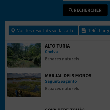
RECHERCHER
Voir les résultats sur la carte
Télécharg
ALTO TURIA
Aller &agrave; la pageAlto Turia
Chelva
Espaces naturels
MARJAL DELS MOROS
Aller &agrave; la pageMarjal dels Mor
Sagunt/Sagunto
Espaces naturels
COVA PERE TOMÀS