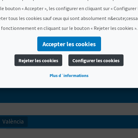
Laissez-vous envoûter par la nature de la Région de
 le bouton « Accepter », les configurer en cliquant sur « Configurer 
respectueux et enrichissant
, avec
le sport
en guise d
eter tous les cookies sauf ceux qui sont absolument n&ecute;cessa
un lieu dans notre moteur de recherche pour découvri
plus encore. Le paysage en constante évolution de 
fonctionnement en cliquant sur le bouton « Rejeter les cookies ».
Accepter les cookies
Rejeter les cookies
Configurer les cookies
TROUVEZ
Plus d´informations
València