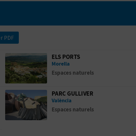
er PDF
ELS PORTS
Aller &agrave; la pageEls Ports
Morella
Espaces naturels
PARC GULLIVER
os
Aller &agrave; la pageParc Gulliver
València
Espaces naturels