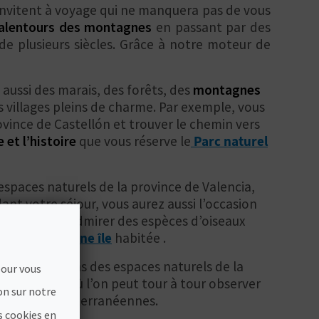
 invitent à voyage qui ne manquera pas de vous
 alentours des montagnes
en passant par des
de plusieurs siècles. Grâce à notre moteur de
t aussi des marais, des forêts, des
montagnes
s villages pleins de charme. Par exemple, vous
vince de Castellón et trouver le chemin vers
 et l’histoire
que vous réserve le
Parc naturel
espaces naturels de la province de Valencia,
dant votre séjour, vous aurez aussi l’occasion
licante pour admirer des espèces d’oiseaux
ds marins d’une île
habitée .
ous les recoins des espaces naturels de la
pour vous
emier ordre
où l’on peut tour à tour observer
on sur notre
es jungles méditerranéennes.
s cookies en