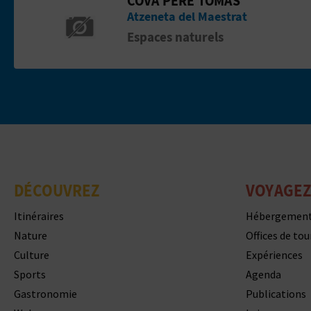
Aller &agrave; la pageCova Pere Tomà
Atzeneta del Maestrat
Espaces naturels
DÉCOUVREZ
VOYAGEZ
Itinéraires
Hébergemen
Nature
Offices de to
Culture
Expériences
Sports
Agenda
Gastronomie
Publications