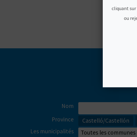
cliquant sur
ou rej
Nom
Province
Castelló/Castellón
Les municipalités