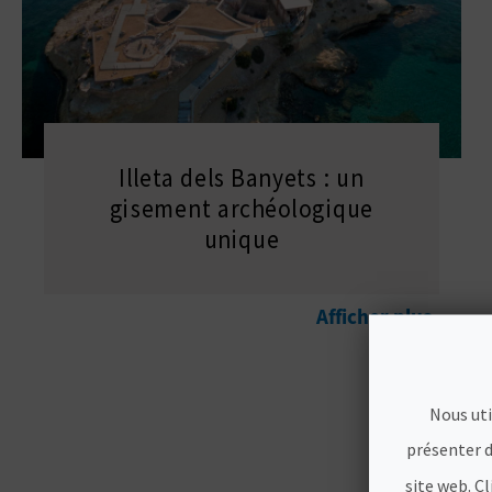
Illeta dels Banyets : un
gisement archéologique
unique
Afficher plus
Nous uti
présenter d
site web. C