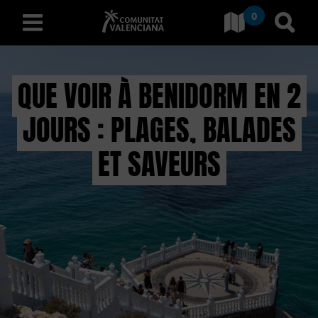
0
Aller à Comunitat Valencia
Aller
français
QUE VOIR À BENIDORM EN 2
JOURS : PLAGES, BALADES
D
É
ET SAVEURS
C
O
U
V
R