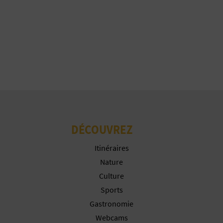
P
T
I
O
N
E
N
DÉCOUVREZ
T
Itinéraires
R
Nature
Culture
E
Sports
P
Gastronomie
Webcams
R