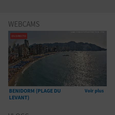
E
V
WEBCAMS
E
N
EN DIRECTO
E
Z
A
G
BENIDORM (PLAGE DU
Voir plus
E
LEVANT)
N