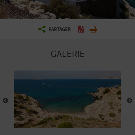
E
Z
PARTAGER
Générer un PDF
Imprimer
V
O
GALERIE
Y
A
G
E
Z
R