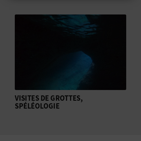
Rejeter les cookies
I
N
Configurer les cookies
T
Plus d´informations
E
I
N
S
VISITES DE GROTTES,
C
SPÉLÉOLOGIE
R
I