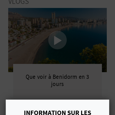
VLOGS
D
A
V
L
O
G
Que voir à Benidorm en 3
C
jours
A
L
Voir plus
C
INFORMATION SUR LES