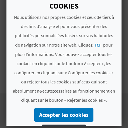
COOKIES
U
Benidorm
Nous utilisons nos propres cookies et ceux de tiers à
L
Vous prévoyez un week-end à Benidorm ?
des fins d'analyse et pour vous présenter des
E
Nous vous aidons à tout préparer grâce à cet
publicités personnalisées basées sur vos habitudes
itinéraire de 2 jours au cœur d’une ville
T
unique.
de navigation sur notre site web. Cliquez
ICI
pour
O
plus d'informations. Vous pouvez accepter tous les
N
cookies en cliquant sur le bouton « Accepter », les
configurer en cliquant sur « Configurer les cookies »
E
Lire la suite
ou rejeter tous les cookies sauf ceux qui sont
M
absolument n&ecute;cessaires au fonctionnement en
P
cliquant sur le bouton « Rejeter les cookies ».
R
Accepter les cookies
EXPÉRIENCES LIÉES
E