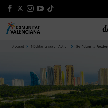
continuer sur facebook
continuer sur twitter
continuer sur instagram
continuer sur youtube
continuer sur tikto
d
Aller à Comunitat Valenciana
Accueil
Méditerranée en Action
Golf dans la Région