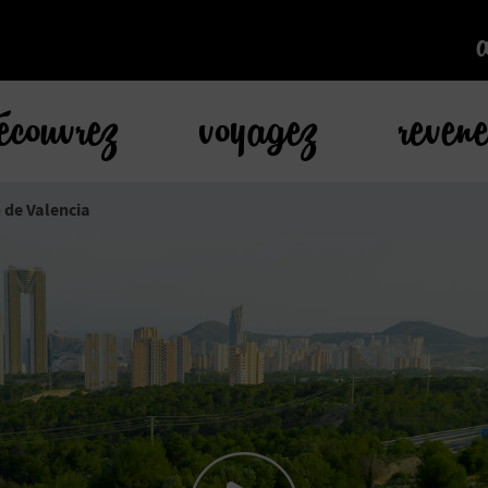
k
écouvrez
voyagez
reven
 de Valencia