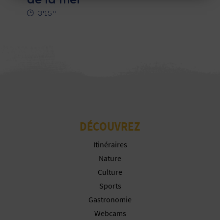
de la mer
Rejeter les cookies
U
3'15''
Configurer les cookies
L
E
Plus d´informations
T
O
N
DÉCOUVREZ
E
Itinéraires
M
Nature
P
Culture
Sports
R
Gastronomie
E
Webcams