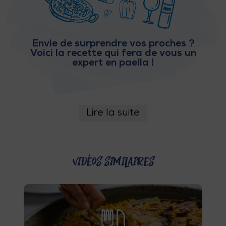
E
Z
Envie de surprendre vos proches ?
Voici la recette qui fera de vous un
V
expert en paella !
O
Y
Lire la suite
A
G
E
Vidéos similaires
Z
R