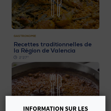
E
V
E
N
GASTRONOMIE
E
Recettes traditionnelles de
la Région de Valencia
Z
2'27''
A
G
E
N
INFORMATION SUR LES