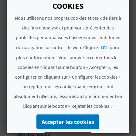
D
COOKIES
GASTRONOMIE
A
Nous utilisons nos propres cookies et ceux de tiers à
La Recette du riz a banda
du restaurant Al Grano
des fins d'analyse et pour vous présenter des
V
5'01''
publicités personnalisées basées sur vos habitudes
de navigation sur notre site web. Cliquez
ICI
pour
L
plus d'informations. Vous pouvez accepter tous les
O
cookies en cliquant sur le bouton « Accepter », les
G
configurer en cliquant sur « Configurer les cookies »
ou rejeter tous les cookies sauf ceux qui sont
C
absolument n&ecute;cessaires au fonctionnement en
cliquant sur le bouton « Rejeter les cookies ».
A
GASTRONOMIE
L
La Fideuà de Gandia, un
Accepter les cookies
succulent plat au bon goût
C