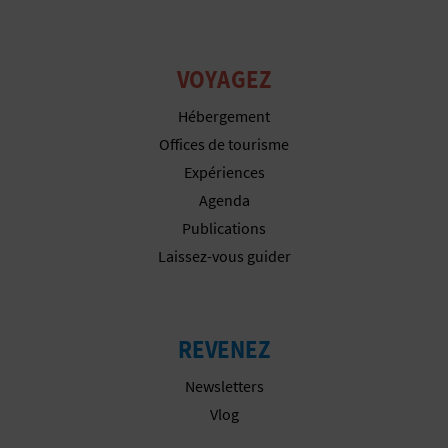
I
N
VOYAGEZ
T
Hébergement
E
Offices de tourisme
Expériences
Agenda
I
Publications
N
Laissez-vous guider
S
C
REVENEZ
R
Newsletters
I
Vlog