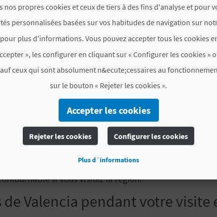
s nos propres cookies et ceux de tiers à des fins d'analyse et pour 
 entrer dans le domaine des variétés en forme de cœur. I
ités personnalisées basées sur vos habitudes de navigation sur notr
a forme pointue et
son explosion de saveurs
. Ferme, ple
pour plus d'informations. Vous pouvez accepter tous les cookies en
ccepter », les configurer en cliquant sur « Configurer les cookies » o
ussi tomate
bombo
a une forme en cœur plus modérée et 
sauf ceux qui sont absolument n&ecute;cessaires au fonctionnemen
sur le bouton « Rejeter les cookies ».
Perelló à
Sueca
ou encore
des variétés historiques tell
 côtes ou encore la tomate du
pebre
, avec sa forme allong
Accepter les cookies
TA DE PENJAR D’ALCALÀ DE XIVERT
ent dans la province de
Castellón
, ou une tradition fasci
Rejeter les cookies
Configurer les cookies
la main sont accrochées sur des fils
dans des lieux frais
Plus d´informations
leur fraîcheur pendant des mois
. C’est une tomate parf
ntournable si vous visitez la région.
e Valencia pendant votre visite e