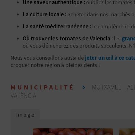
Une saveur authentique :
oubliez les tomates f
La culture locale :
acheter dans nos marchés ou 
La santé méditerranéenne :
le complément idé
Où trouver les tomates de Valencia :
les
gran
où vous dénicherez des produits succulents. N’hé
Nous vous conseillons aussi de
jeter un œil à ce ca
croquer notre région à pleines dents !
MUNICIPALITÉ
MUTXAMEL
A
VALÈNCIA
Image