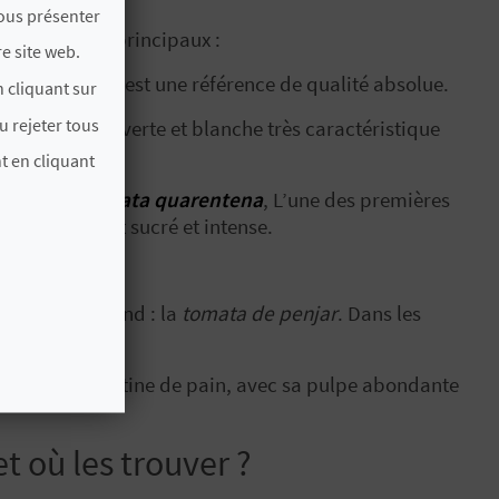
vous présenter
l y a 2 types principaux :
e site web.
ine de chair, c’est une référence de qualité absolue.
 cliquant sur
u rejeter tous
une couleur verte et blanche très caractéristique
t en cliquant
es que la
tomata quarentena
, L’une des premières
ée et son goût sucré et intense.
nante vous attend : la
tomata de penjar
. Dans les
.
aite sur une tartine de pain, avec sa pulpe abondante
t où les trouver ?