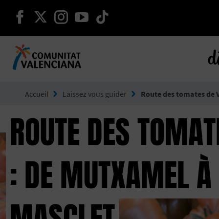
continuer sur facebook
continuer sur twitter
continuer sur instagram
continuer sur youtube
continuer sur tikto
d
Aller à Comunitat Valenciana
Accueil
Laissez vous guider
Route des tomates de V
ROUTE DES TOMAT
: DE MUTXAMEL À
MASCLET