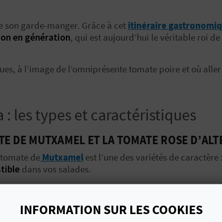
tre son garde-manger. Grâce à cet
itinéraire gastronomi
ion en génération
, qui est aujourd’hui le véritable roi d
ues, à l’image de l’omniprésente tomate poire et où aller 
: les types et caractéristiques
TE DE MUTXAMEL ET LA TOMATE ROSE D’ALT
a tomate de
Mutxamel
est l’une des variétés de caractère 
stible
dans vos salades.
ltea
avec sa grande taille étonnante et sa jolie couleur ros
INFORMATION SUR LES COOKIES
RISTIQUES DES TOMATES DE VALENCIA