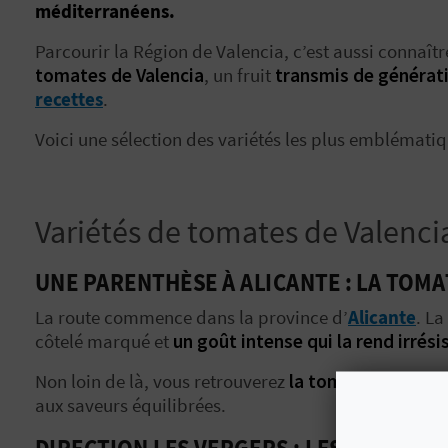
méditerranéens.
Parcourir la Région de Valencia, c’est aussi connaî
tomates de Valencia
, un fruit
transmis de générat
recettes
.
Voici une sélection des variétés les plus emblématiq
Variétés de tomates de Valencia 
UNE PARENTHÈSE À ALICANTE : LA TOMA
La route commence dans la province d’
Alicante
. L
côtelé marqué et
un goût intense qui la rend irrési
Non loin de là, vous retrouverez
la tomate rose d’
A
aux saveurs équilibrées.
DIRECTION LES VERGERS : LES CARACTÉ