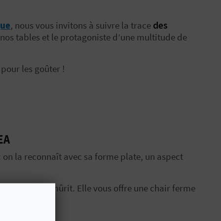
que
, nous vous invitons à suivre la trace
des
e nos tables et le protagoniste d’une multitude de
pour les goûter !
EA
: on la reconnaît avec sa forme plate, un aspect
e lorsqu’elle mûrit. Elle vous offre une chair ferme