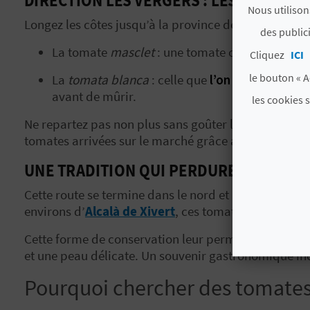
Nous utilison
Longez les côtes jusqu’à la province de
Valencia
pour
des public
La tomate
masclet
: une tomate célèbre pour s
Cliquez
ICI
le bouton « A
La
tomata blanca
: celle que
l’on surnomme a
avant de mûrir.
les cookies 
Ne repartez pas non plus sans goûter la tomate d’El 
tomates arrivées sur le marché grâce au climat des
UNE TRADITION QUI PERDURE : LA TOMA
Cette route se termine dans le nord et plus exactem
environs d’
Alcalà de Xivert
, ces tomates
cousues à 
Cette forme de conservation leur permet de
garder 
et une peau délicate. Un souvenir gastronomique inco
Pourquoi chercher des tomates d