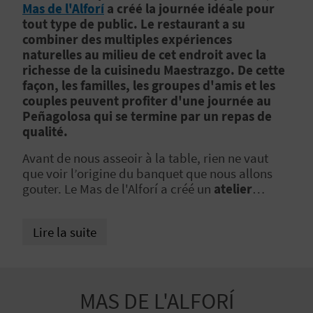
E
Mas de l'Alforí
a créé la journée idéale pour
tout type de public. Le restaurant a su
Z
combiner des multiples
expériences
naturelles
au milieu de cet endroit avec la
richesse de la
cuisine
du Maestrazgo.
De cette
V
façon, les familles, les groupes d'amis et les
couples peuvent profiter d'une journée au
O
Peñagolosa qui se termine par un repas de
qualité.
Y
Avant de nous asseoir à la table, rien ne vaut
A
que voir l’origine du banquet que nous allons
gouter. Le Mas de l'Alforí a créé un
atelier
G
nature
dans le but que les convives apprécient
les produits provenant de son jardin potager.
E
Lire la suite
Découvrez l'
expérience de
la truffe
, une
Z
activité originale dans laquelle vous pourrez
déguster un menu à base de ce
diamant noir
,
qui est auparavant recherché avec l'aide d'un
MAS DE L'ALFORÍ
chien.
R