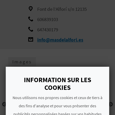
E
Font de l’Alforí s/n 12135
V
606839103
E
647430179
N
info@masdelalfori.es
E
Z
Images
A
INFORMATION SUR LES
G
COOKIES
E
Nous utilisons nos propres cookies et ceux de tiers à
N
des fins d'analyse et pour vous présenter des
publicités personnalisées basées sur vos habitudes