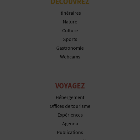
DÉCOUVREZ
U
Itinéraires
L
Nature
Culture
E
Sports
T
Gastronomie
Webcams
O
N
E
VOYAGEZ
M
Hébergement
Offices de tourisme
P
Expériences
R
Agenda
E
Publications