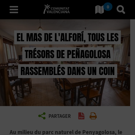
0
Aller à Comunitat Valencia
Aller
français
EL MAS DE L'ALFORÍ, TOUS LES
TRÉSORS DE PEÑAGOLOSA
D
É
RASSEMBLÉS DANS UN COIN
C
O
U
V
PARTAGER
Générer un PDF
Imprimer
R
Au milieu du parc naturel de Penyagolosa, le