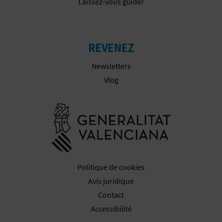
Laissez-vous guider
I
N
REVENEZ
T
Newsletters
E
Vlog
I
Aller à la w
N
S
C
Politique de cookies
Avis juridique
R
Contact
I
Accessibilité