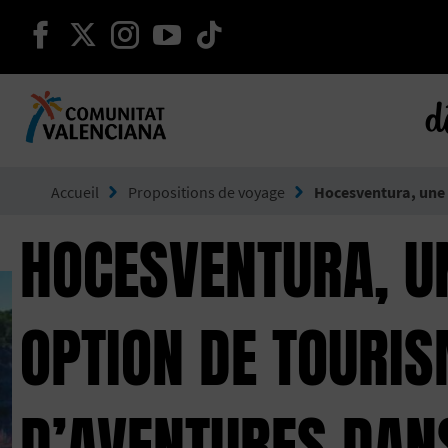
continuer sur facebook
continuer sur twitter
continuer sur instagram
continuer sur youtube
continuer sur tikto
d
Aller à Comunitat Valenciana
Accueil
Propositions de voyage
Hocesventura, une 
HOCESVENTURA, U
OPTION DE TOURI
D’AVENTURES DANS