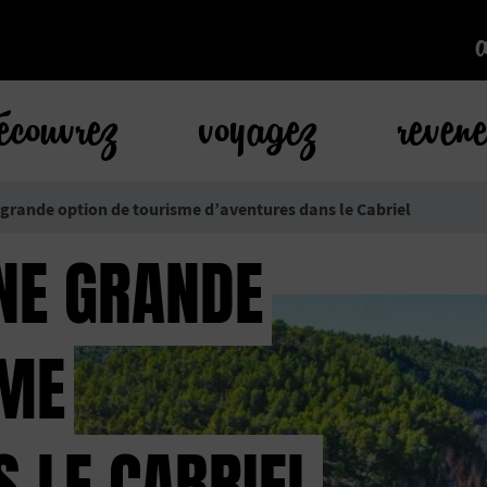
k
écouvrez
voyagez
reven
grande option de tourisme d’aventures dans le Cabriel
NE GRANDE
SME
 LE CABRIEL