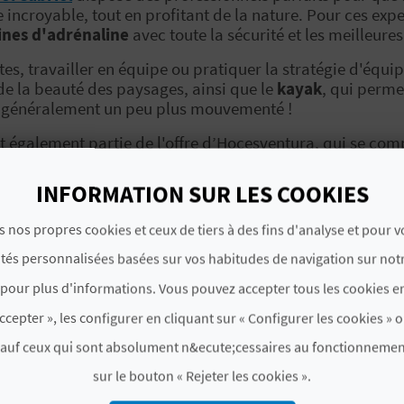
croyable, tout en profitant de la nature. Pour ces exper
ines d'adrénaline
avec toute la sécurité et les meilleure
s, travailler en équipe ou pratiquer la stratégie d'équi
 de la beauté des paysages, ainsi que le
kayak
, qui perme
it généralement un peu plus mouvementé !
t également partie de l'offre d’Hocesventura, qui se co
muler l'odorat et le goût, vous pouvez vous inscrire à
une 
INFORMATION SUR LES COOKIES
essionnels d'Hocesventura vous pouvez adopter une
ruche 
s nos propres cookies et ceux de tiers à des fins d'analyse et pour 
ampagne pour en savoir plus sur la récolte du miel.
ités personnalisées basées sur vos habitudes de navigation sur notr
lement préparé des
packs ou des plans
dans lesquels les c
pour plus d'informations. Vous pouvez accepter tous les cookies en
hébergement dans leur
hôtel trois étoiles
,
leur auberge
ou
ccepter », les configurer en cliquant sur « Configurer les cookies » o
organiser une escapade complète et qui ne s’oublie pas, g
sauf ceux qui sont absolument n&ecute;cessaires au fonctionnemen
sur le bouton « Rejeter les cookies ».