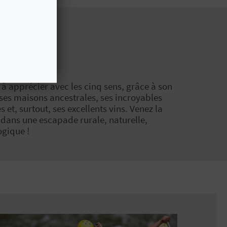
n à apprécier avec les cinq sens, grâce à son
ses maisons ancestrales, ses incroyables
et, surtout, ses excellents vins. Venez la
 dans une escapade rurale, naturelle,
gique !