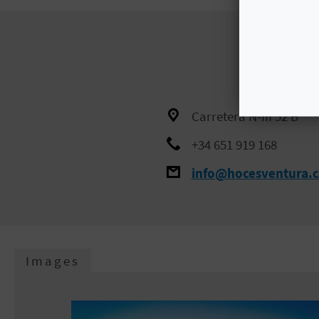
Carretera N-III 52 B
+34 651 919 168
info@hocesventura.
Images