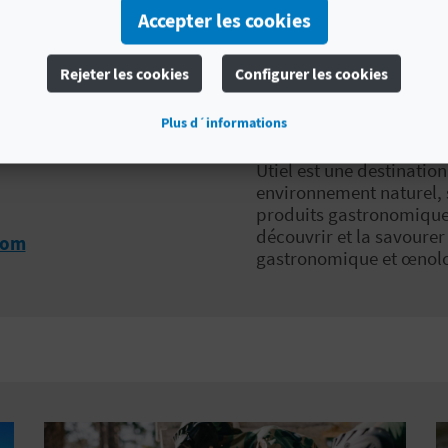
Accepter les cookies
HOCESVENTURA
Rejeter les cookies
Configurer les cookies
Plus d´informations
Utiel est une destinatio
environnement naturel, 
produits gastronomiques 
découvrir et la savourer
com
gastronomique et œnolo