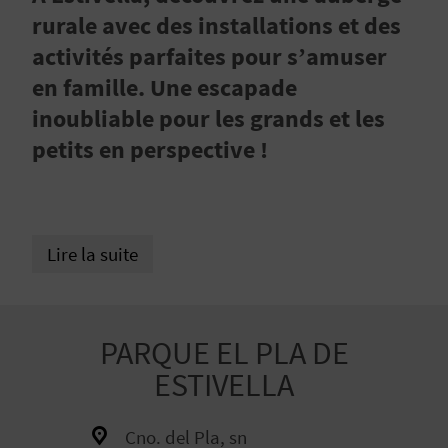
E
rurale avec des installations et des
Z
activités parfaites pour s’amuser
en famille. Une escapade
inoubliable pour les grands et les
V
petits en perspective !
O
Y
A
Lire la suite
G
E
PARQUE EL PLA DE
Z
ESTIVELLA
R
Cno. del Pla, sn