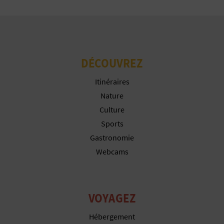
U
Plus d´informations
L
E
DÉCOUVREZ
T
Itinéraires
O
Nature
Culture
N
Sports
E
Gastronomie
M
Webcams
P
R
VOYAGEZ
E
Hébergement