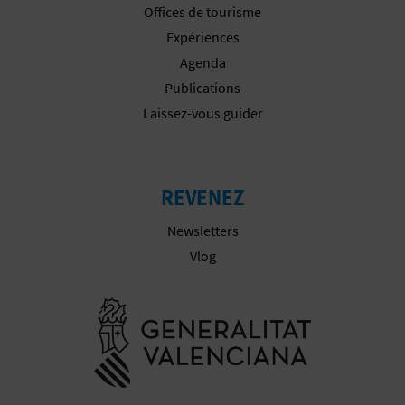
Offices de tourisme
I
Expériences
N
Agenda
T
Publications
Laissez-vous guider
E
I
REVENEZ
N
Newsletters
Vlog
S
C
Aller à la w
R
I