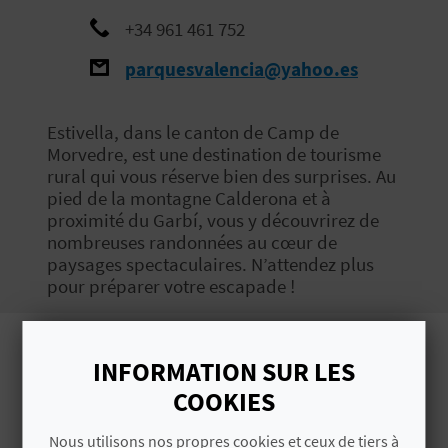
E
+34 961 461 752
V
parquesvalencia@yahoo.es
E
Estivella, dans le canton de Camp de
N
Morvedre, est une destination de tourisme
rural qui vous réserve bien des surprises. Au
E
pied de la montagne Calderona et à
Z
proximité du Garbí, vous y découvrirez de
nombreuses randonnées au cœur de
paysages spectaculaires. N’attendez plus
pour préparer votre escapade !
A
G
Images
INFORMATION SUR LES
E
COOKIES
N
Nous utilisons nos propres cookies et ceux de tiers à