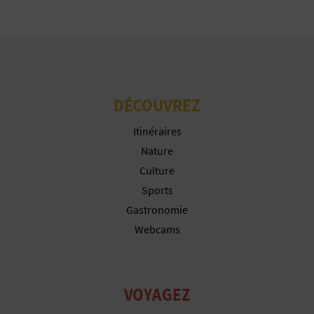
Configurer les cookies
U
Plus d´informations
L
E
T
DÉCOUVREZ
O
Itinéraires
Nature
N
Culture
E
Sports
Gastronomie
M
Webcams
P
R
VOYAGEZ
E