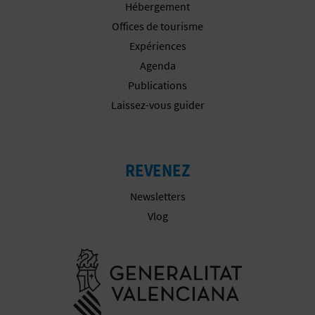
Hébergement
I
Offices de tourisme
N
Expériences
Agenda
T
Publications
E
Laissez-vous guider
I
REVENEZ
N
Newsletters
S
Vlog
C
Aller à la w
R
I