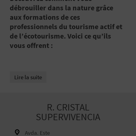
E
débrouiller dans la nature grâce
Z
aux formations de ces
professionnels du tourisme actif et
de l’écotourisme. Voici ce qu’ils
V
vous offrent :
O
Y
A
Lire la suite
G
E
R. CRISTAL
Z
SUPERVIVENCIA
R
Avda. Este