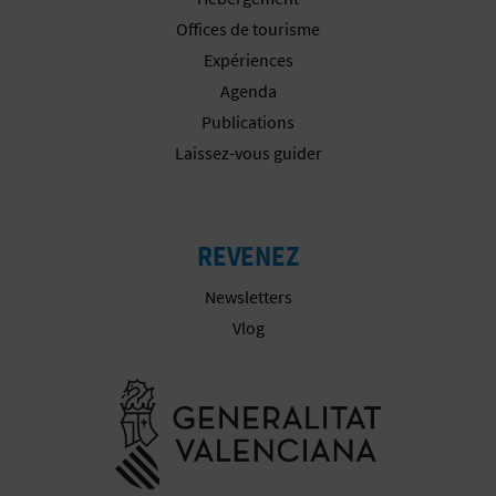
I
Offices de tourisme
N
Expériences
Agenda
T
Publications
E
Laissez-vous guider
I
REVENEZ
N
Newsletters
S
Vlog
C
Aller à la w
R
I