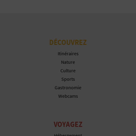
U
Plus d´informations
L
E
DÉCOUVREZ
T
Itinéraires
O
Nature
N
Culture
Sports
E
Gastronomie
M
Webcams
P
R
VOYAGEZ
E
Hébergement