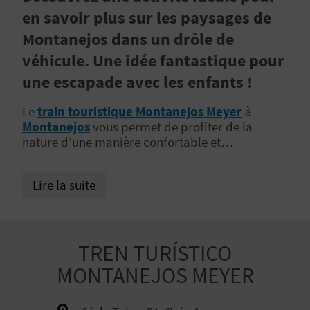
E
en savoir plus sur les paysages de
Z
Montanejos dans un drôle de
véhicule. Une idée fantastique pour
une escapade avec les enfants !
V
O
Le
train touristique Montanejos Meyer
à
Montanejos
vous permet de profiter de la
Y
nature d’une manière confortable et
divertissante. Découvrez les paysages naturels
A
d’une
localité qui vous réserve bien des
Lire la suite
surprises
, avec une activité parfaite pour votre
G
prochaine escapade en famille
.
E
Z
TREN TURÍSTICO
MONTANEJOS MEYER
R