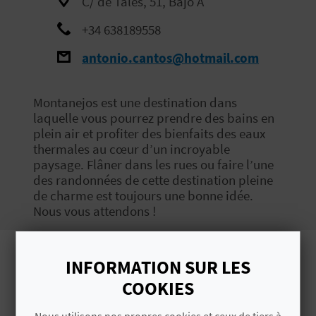
C/ de Tales, 51, Bajo A
E
+34 638189558
V
antonio.cantos@hotmail.com
E
N
Montanejos est une destination dans
laquelle vous pourrez prendre des bains en
E
plein air et profiter des bienfaits des eaux
thermales au cœur d’un incroyable
Z
paysage. Flâner dans les rues ou faire l’une
des randonnées de cette destination pleine
de charme est toujours une bonne idée.
A
Nous vous attendons !
G
E
INFORMATION SUR LES
Images
COOKIES
N
Nous utilisons nos propres cookies et ceux de tiers à