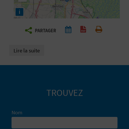
E
i
Z
PARTAGER
V
Générer un PDF
Imprimer
O
Lire la suite
Y
A
G
TROUVEZ
E
Z
Nom
R