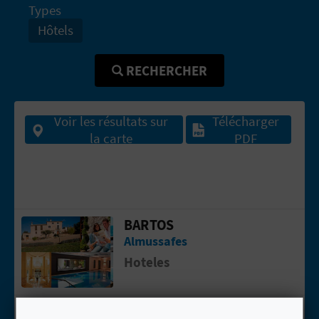
Types
E
Hôtels
V
RECHERCHER
E
N
Voir les résultats sur
Télécharger
E
la carte
PDF
Z
A
BARTOS
Aller &agrave; la pageBARTOS
G
Almussafes
Hoteles
E
N
ISABEL
Aller &agrave; la pageISABEL