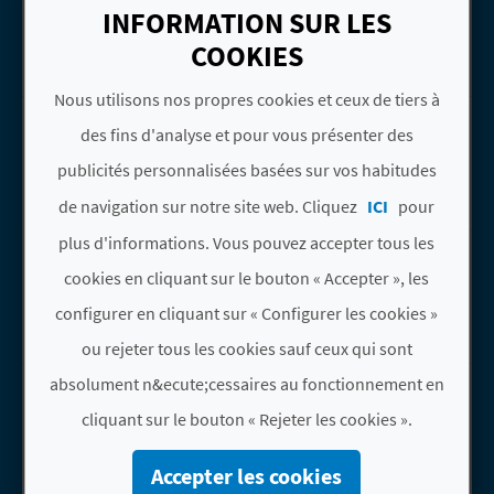
D
Almussafes
INFORMATION SUR LES
Hoteles
A
COOKIES
Nous utilisons nos propres cookies et ceux de tiers à
ISABEL II
Aller &agrave; la pageISABEL II
V
des fins d'analyse et pour vous présenter des
Almussafes
publicités personnalisées basées sur vos habitudes
L
Hoteles
de navigation sur notre site web. Cliquez
ICI
pour
O
plus d'informations. Vous pouvez accepter tous les
KEY REIG
Aller &agrave; la pageKEY REIG
G
cookies en cliquant sur le bouton « Accepter », les
Almussafes
Hoteles
configurer en cliquant sur « Configurer les cookies »
C
ou rejeter tous les cookies sauf ceux qui sont
NADAL
absolument n&ecute;cessaires au fonctionnement en
A
Aller &agrave; la pageNADAL
Almussafes
cliquant sur le bouton « Rejeter les cookies ».
L
Hoteles
C
Accepter les cookies