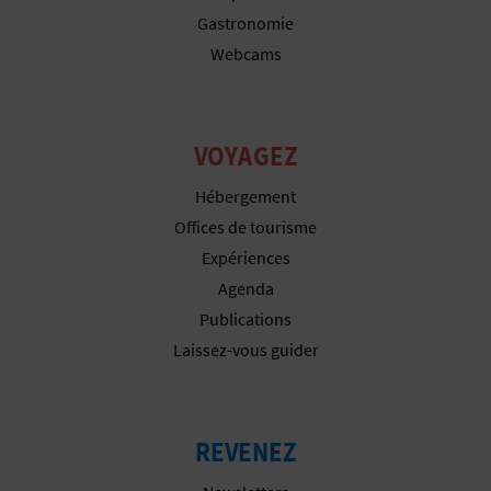
I
Gastronomie
Webcams
N
T
E
VOYAGEZ
Hébergement
I
Offices de tourisme
Expériences
N
Agenda
S
Publications
Laissez-vous guider
C
R
I
REVENEZ