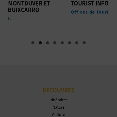
P
TOURIST INFO BARX
E
T
Offices de tourisme
M
I
O
N
E
N
T
R
DÉCOUVREZ
E
Itinéraires
P
Nature
Culture
R