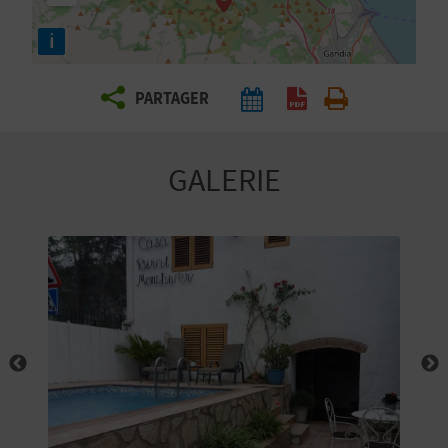
E
i
Z
PARTAGER
V
O
GALERIE
Y
A
G
E
Z
R