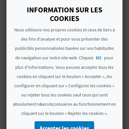
#CHAMBRES ET PLACES
U
INFORMATION SUR LES
COOKIES
L
Nombre total de
4
chambres
E
Nous utilisons nos propres cookies et ceux de tiers à
Nombre total de
10
des fins d'analyse et pour vous présenter des
T
places
publicités personnalisées basées sur vos habitudes
O
de navigation sur notre site web. Cliquez
ICI
pour
#CARACTÉRISTIQUES
N
plus d'informations. Vous pouvez accepter tous les
Indicateur de
Non
E
cookies en cliquant sur le bouton « Accepter », les
classement de luxe
configurer en cliquant sur « Configurer les cookies »
M
Modalité
Compartida
ou rejeter tous les cookies sauf ceux qui sont
P
absolument n&ecute;cessaires au fonctionnement en
Catégorie
Dos estrellas
R
cliquant sur le bouton « Rejeter les cookies ».
Label
CV-ARU000235-V
E
Accepter les cookies