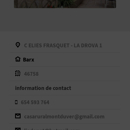
E
V
E
N
C ELIES FRASQUET - LA DROVA 1
E
Barx
Z
46758
A
information de contact
G
654 593 764
E
casaruralmontduver@gmail.com
N