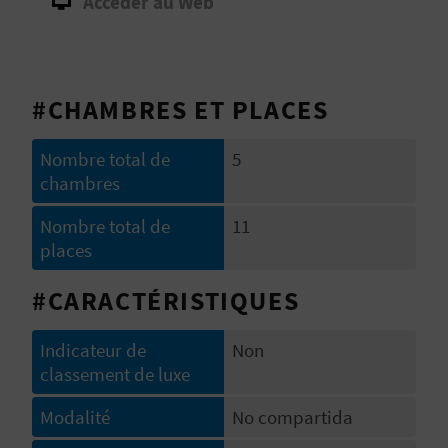
Accéder au Web
D
A
#CHAMBRES ET PLACES
V
L
Nombre total de
5
chambres
O
Nombre total de
11
G
places
#CARACTÉRISTIQUES
C
Indicateur de
Non
A
classement de luxe
L
Modalité
No compartida
C