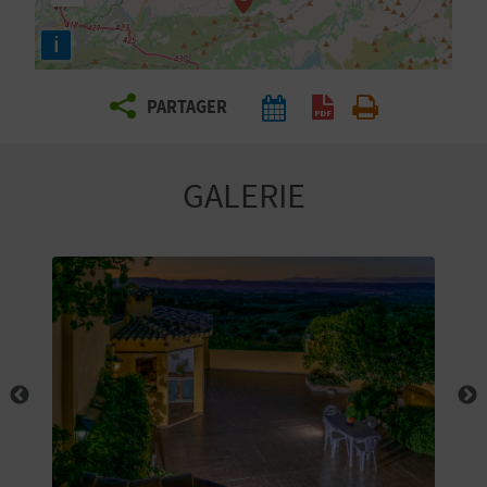
E
i
Z
PARTAGER
V
O
GALERIE
Y
A
G
E
Z
R