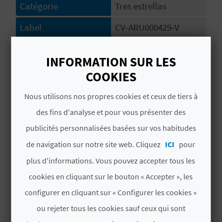
Catégorie
Tres estrellas
U
Label
CV-ARU000429-V
L
E
# SERVICES
INFORMATION SUR LES
T
COOKIES
Acceso vehículos
O
Nous utilisons nos propres cookies et ceux de tiers à
Papelera
N
des fins d'analyse et pour vous présenter des
Acceso señalizado hasta el alojamiento
publicités personnalisées basées sur vos habitudes
E
de navigation sur notre site web. Cliquez
ICI
pour
Tabla plancha
M
plus d'informations. Vous pouvez accepter tous les
Tomas de corriente
P
cookies en cliquant sur le bouton « Accepter », les
R
Bañera
configurer en cliquant sur « Configurer les cookies »
ou rejeter tous les cookies sauf ceux qui sont
E
Encuesta del grado de satisfacción