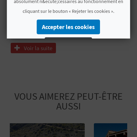
absolument n&ecute;cessaires au fonctionnement en
I
Perchero
cliquant sur le bouton « Rejeter les cookies ».
N
Barbacoa
Accepter les cookies
T
Acceso en vehículo hasta el alojamiento
E
Rejeter les cookies
Voir la suite
Configurer les cookies
I
Plus d´informations
N
S
VOUS AIMEREZ PEUT-ÊTRE
C
AUSSI
R
I