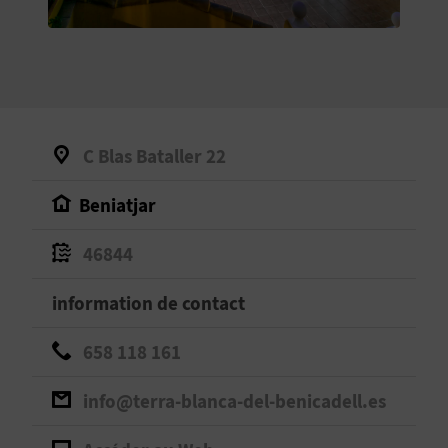
E
V
E
N
C Blas Bataller 22
E
Beniatjar
Z
46844
A
information de contact
G
658 118 161
E
info@terra-blanca-del-benicadell.es
N