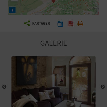
E
i
Z
PARTAGER
V
O
GALERIE
Y
A
G
E
Z
R