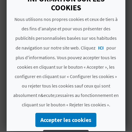
chambres
COOKIES
U
Covetes dels Moros
. Avec une équipe aux petits
soins, le gîte rural Mirador est un lieu idéal pour
Nombre total de
14
L
Nous utilisons nos propres cookies et ceux de tiers à
profiter d’une escapade inoubliable !
places
des fins d'analyse et pour vous présenter des
E
#CARACTÉRISTIQUES
publicités personnalisées basées sur vos habitudes
T
de navigation sur notre site web. Cliquez
ICI
pour
O
Indicateur de
Non
plus d'informations. Vous pouvez accepter tous les
classement de luxe
N
cookies en cliquant sur le bouton « Accepter », les
Modalité
Compartida
configurer en cliquant sur « Configurer les cookies »
E
ou rejeter tous les cookies sauf ceux qui sont
Catégorie
Dos estrellas
M
absolument n&ecute;cessaires au fonctionnement en
Label
CV-ARU000267-V
P
cliquant sur le bouton « Rejeter les cookies ».
R
Accepter les cookies
E