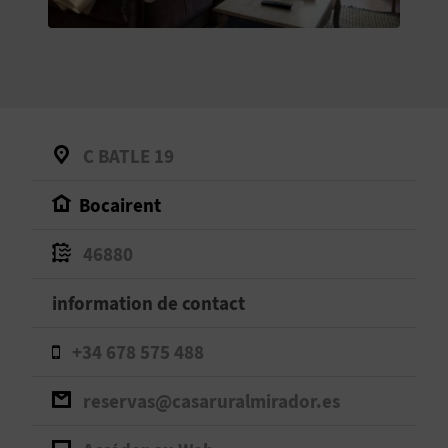
E
V
E
N
C BATLE 19
E
Bocairent
Z
46880
A
information de contact
G
+34 678 575 488
E
reservas@casaruralmirador.es
N