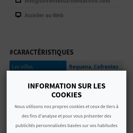
info@cofrentesturismoactivo.com
D
A
Accéder au Web
V
L
#CARACTÉRISTIQUES
O
Les villes
Requena
,
Cofrentes
G
Signature
CVTA00002 V
INFORMATION SUR LES
C
COOKIES
# SPÉCIALITÉS
A
Nous utilisons nos propres cookies et ceux de tiers à
L
des fins d'analyse et pour vous présenter des
Itinerarios guiados a pie por el medio
publicités personnalisées basées sur vos habitudes
natural por recorridos sin dificultad
C