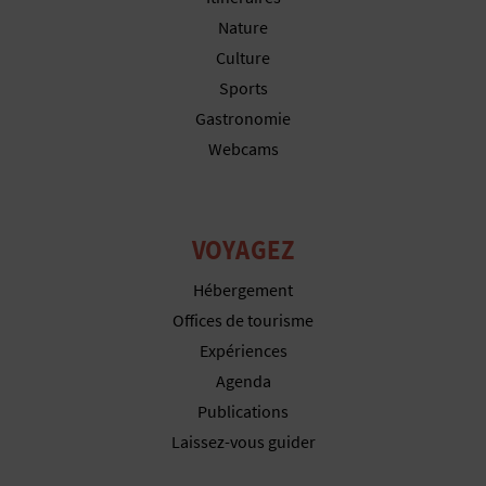
P
Nature
T
Culture
I
Sports
Gastronomie
O
Webcams
N
E
VOYAGEZ
N
Hébergement
T
Offices de tourisme
R
Expériences
Agenda
E
Publications
P
Laissez-vous guider
R