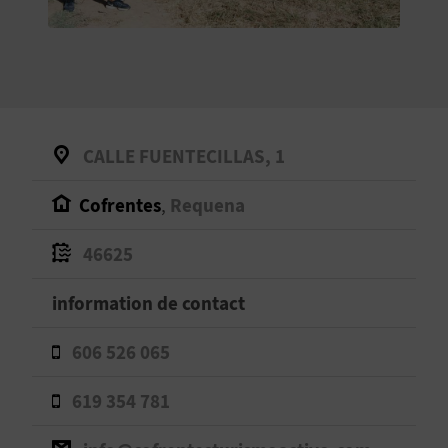
E
V
E
N
CALLE FUENTECILLAS, 1
E
Cofrentes
,
Requena
Z
46625
A
information de contact
G
606 526 065
E
619 354 781
N