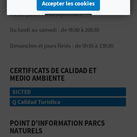
P
Accepter les cookies
T
Du 1er juillet au 15 septembre
Rejeter les cookies
I
Du lundi au samedi : de 9h30 à 20h30
Configurer les cookies
O
Dimanches et jours fériés : de 9h30 à 13h30.
N
Plus d´informations
E
CERTIFICATS DE CALIDAD ET
N
MEDIO AMBIENTE
T
SICTED
R
Q Calidad Turística
E
POINT D'INFORMATION PARCS
P
NATURELS
R