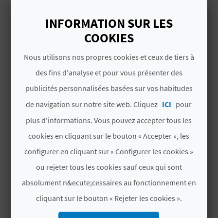
I
INFORMATION SUR LES
Samedis, dimanches et jours fériés : de 9h30 à
N
COOKIES
13h30.
T
Nous utilisons nos propres cookies et ceux de tiers à
E
des fins d'analyse et pour vous présenter des
Du 16 mars au 30 juin
publicités personnalisées basées sur vos habitudes
I
de navigation sur notre site web. Cliquez
ICI
pour
Du lundi au samedi:
N
plus d'informations. Vous pouvez accepter tous les
cookies en cliquant sur le bouton « Accepter », les
Matin : de 10h00 à 14h30
S
configurer en cliquant sur « Configurer les cookies »
C
Après-midi : de 16h00 à 19h30
ou rejeter tous les cookies sauf ceux qui sont
R
absolument n&ecute;cessaires au fonctionnement en
Dimanches et jours fériés : de 9h30 à 13h30.
I
cliquant sur le bouton « Rejeter les cookies ».