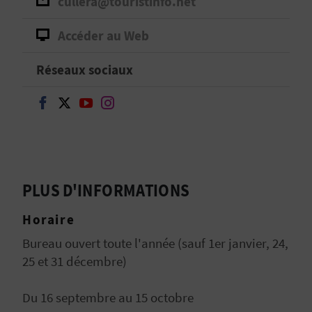
cullera@touristinfo.net
D
A
Accéder au Web
Réseaux sociaux
V
Continuer sur Facebook
Continuer sur Twitter
Continuer sur Youtube
Continuer sur Instagram
L
O
G
PLUS D'INFORMATIONS
C
Horaire
Bureau ouvert toute l'année (sauf 1er janvier, 24,
A
25 et 31 décembre)
L
Du 16 septembre au 15 octobre
C