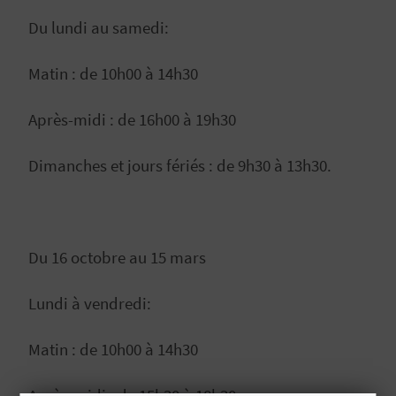
U
Du lundi au samedi:
L
Matin : de 10h00 à 14h30
E
Après-midi : de 16h00 à 19h30
T
O
Dimanches et jours fériés : de 9h30 à 13h30.
N
E
Du 16 octobre au 15 mars
M
P
Lundi à vendredi:
R
Matin : de 10h00 à 14h30
E
Après-midi : de 15h30 à 18h30