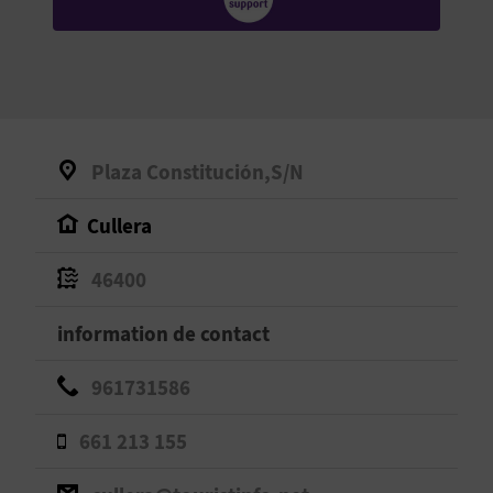
E
V
E
N
Plaza Constitución,S/N
E
Cullera
Z
46400
A
information de contact
G
961731586
E
661 213 155
N