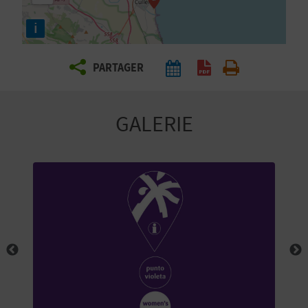
E
i
Z
PARTAGER
V
O
GALERIE
Y
A
G
E
Z
R