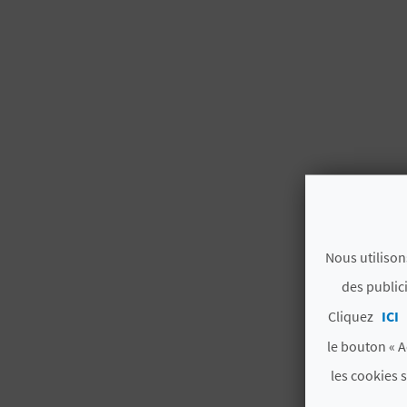
Nous utilison
des public
Cliquez
ICI
le bouton « A
les cookies 