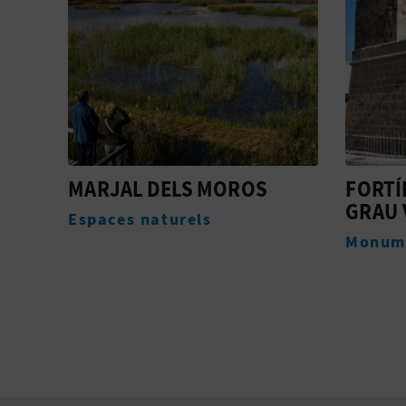
FORTÍN O TORRE DEL
PLAYA
GRAU VELL
Plages
Monuments