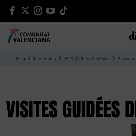
continuer sur facebook
continuer sur twitter
continuer sur instagram
continuer sur youtube
continuer sur tikto
d
Aller à Comunitat Valenciana
Accueil
Valencia
El Puig de Santa Maria
Événeme
VISITES GUIDÉES 