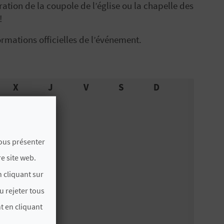
ration de la coupole de l’église ou la chapelle des
!
rmations officielles de l’événement.
X
J
V
S
D
vous présenter
e site web.
 cliquant sur
u rejeter tous
t en cliquant