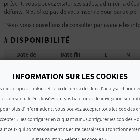
présent, vous pouvez visiter ses salles, admirer la déco
défunts. N’oubliez pas de vous inscrire pour participer 
*Nous vous conseillons de consulter par avance les info
# DISPONIBILITÉ
Date de
Date fin
L
M
début
Wed Jun 19
Wed Jun 19
INFORMATION SUR LES COOKIES
00:00:00 CEST
00:00:00 CEST
2024
2024
s nos propres cookies et ceux de tiers à des fins d'analyse et pour 
Wed Jul 10
Wed Jul 10
ités personnalisées basées sur vos habitudes de navigation sur notr
00:00:00 CEST
00:00:00 CEST
2024
2024
pour plus d'informations. Vous pouvez accepter tous les cookies en
Wed Jul 24
Wed Jul 24
ccepter », les configurer en cliquant sur « Configurer les cookies » o
00:00:00 CEST
00:00:00 CEST
2024
2024
sauf ceux qui sont absolument n&ecute;cessaires au fonctionnemen
Wed Aug 07
Wed Aug 07
sur le bouton « Rejeter les cookies ».
00:00:00 CEST
00:00:00 CEST