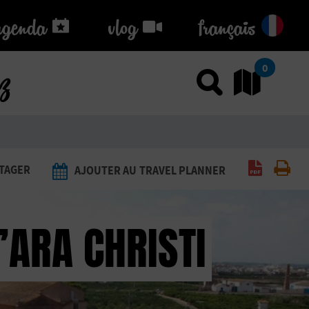
agenda
agenda
vlog
vlog
français
ez
0
Utiliser
Al
Générer 
Imp
TAGER
AJOUTER AU TRAVEL PLANNER
’ARA CHRISTI