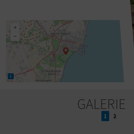
+
−
i
GALERIE
1
2