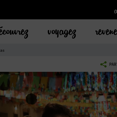
k
écouvrez
voyagez
reven
zas
PAR