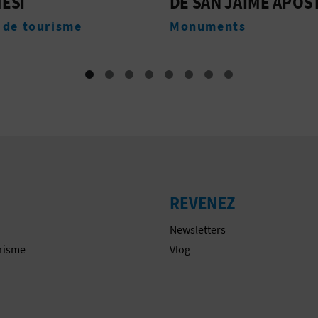
N JAIME APÓSTOL
DÉU DE LA SALUT
ents
Festivités
REVENEZ
Newsletters
urisme
Vlog