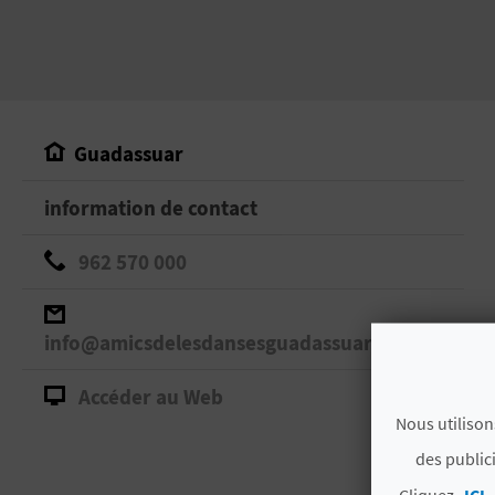
Guadassuar
information de contact
962 570 000
info@amicsdelesdansesguadassuar.com
Accéder au Web
Nous utilison
des public
Cliquez
ICI