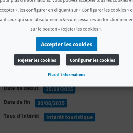
parcourt la rue dans les deux sens
.
ccepter », les configurer en cliquant sur « Configurer les cookies » o
Visiter Guadassuar vaut particulièrement le coup lors d
sauf ceux qui sont absolument n&ecute;cessaires au fonctionnemen
rejoindre la danse !
sur le bouton « Rejeter les cookies ».
Accepter les cookies
*Nous vous conseillons de consulter par avance les info
Rejeter les cookies
Configurer les cookies
PLUS D'INFORMATIONS
Plus d´informations
Date de début
25/08/2025
Date de fin
30/08/2025
Taux d'intérêt
Intérêt touristique