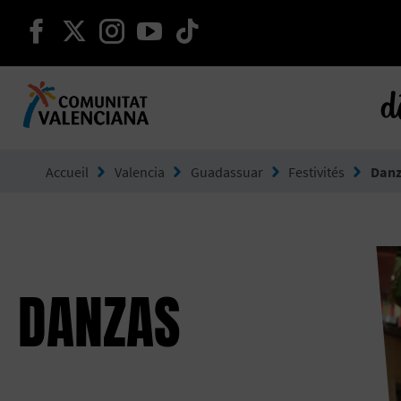
continuer sur facebook
continuer sur twitter
continuer sur instagram
continuer sur youtube
continuer sur tikto
d
Aller à Comunitat Valenciana
Accueil
Valencia
Guadassuar
Festivités
Dan
DANZAS