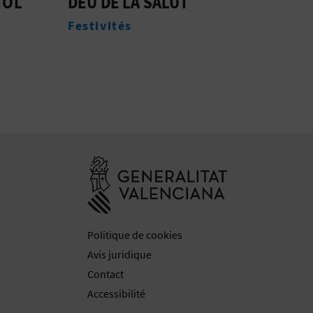
D'A
Entreprises de tourisme actif
Espa
Aller à la web
Politique de cookies
Avis juridique
Contact
Accessibilité