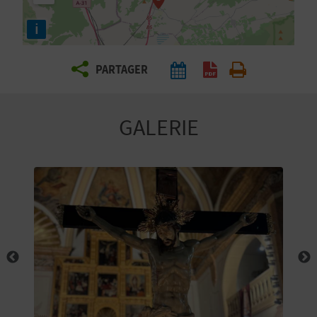
E
i
Z
PARTAGER
V
O
GALERIE
Y
A
G
E
Z
R