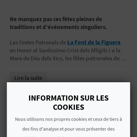
D
A
Ne manquez pas ces fêtes pleines de
traditions et d’événements singuliers.
V
Las Festes Patronals de
La Font de la Figuera
L
en Honor al Santíssimo Crist dels Afligits i a la
Mare de Déu dels Xics, les fêtes patronales de La
O
Font de la Figuera transforment le village en
G
véritable décor culturel. Voici ce qu’elles vous
Lire la suite
réservent :
C
INFORMATION SUR LES
PLUS D'INFORMATIONS
COOKIES
A
Date de début
Nous utilisons nos propres cookies et ceux de tiers à
L
28/08/2026
des fins d'analyse et pour vous présenter des
C
Date de fin