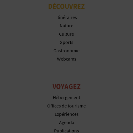
P
DÉCOUVREZ
T
Itinéraires
I
Nature
Culture
O
Sports
N
Gastronomie
Webcams
E
N
T
VOYAGEZ
R
Hébergement
Offices de tourisme
E
Expériences
P
Agenda
R
Publications