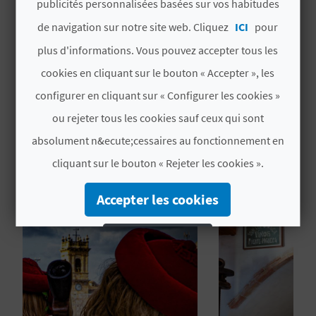
publicités personnalisées basées sur vos habitudes
U
06/09/2026
de navigation sur notre site web. Cliquez
ICI
pour
L
Taux d'intérêt
plus d'informations. Vous pouvez accepter tous les
Intérêt touristique provincial
E
cookies en cliquant sur le bouton « Accepter », les
configurer en cliquant sur « Configurer les cookies »
T
ou rejeter tous les cookies sauf ceux qui sont
O
absolument n&ecute;cessaires au fonctionnement en
N
VOUS AIMEREZ PEUT-ÊTRE
cliquant sur le bouton « Rejeter les cookies ».
AUSSI
E
Accepter les cookies
M
Rejeter les cookies
P
R
Configurer les cookies
E
Plus d´informations