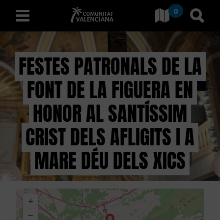
0
Aller à Comunitat Valencia
Aller
français
FESTES PATRONALS DE LA
FONT DE LA FIGUERA EN
D
É
HONOR AL SANTÍSSIM
C
CRIST DELS AFLIGITS I A
O
MARE DÉU DELS XICS
U
V
+
R
−