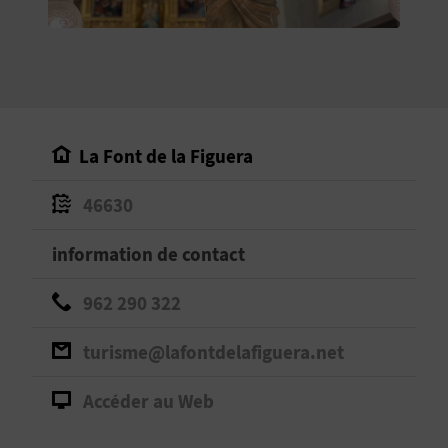
E
V
E
N
La Font de la Figuera
E
46630
Z
information de contact
A
962 290 322
G
turisme@lafontdelafiguera.net
E
Accéder au Web
N