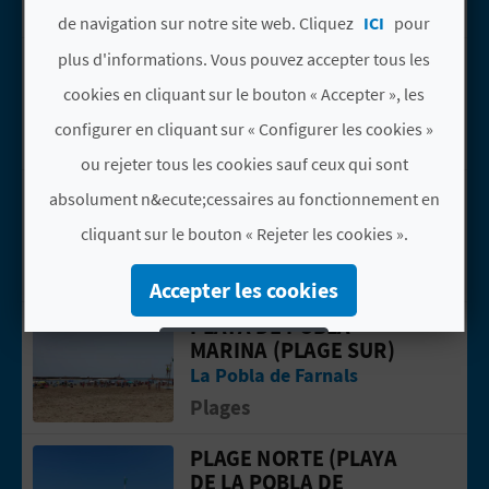
P
actif
de navigation sur notre site web. Cliquez
ICI
pour
T
LA POBLA DE FARNALS
plus d'informations. Vous pouvez accepter tous les
Aller &agrave; la pageLa Pobla de Far
I
La Pobla de Farnals
cookies en cliquant sur le bouton « Accepter », les
Webcams
O
configurer en cliquant sur « Configurer les cookies »
ou rejeter tous les cookies sauf ceux qui sont
N
MERAKI BEACH HOTEL
Aller &agrave; la pageMERAKI BEACH
absolument n&ecute;cessaires au fonctionnement en
E
La Pobla de Farnals
cliquant sur le bouton « Rejeter les cookies ».
Hoteles
N
Accepter les cookies
T
PLAYA DE POBLA
Aller &agrave; la pagePLAYA DE POBL
MARINA (PLAGE SUR)
R
Rejeter les cookies
La Pobla de Farnals
E
Configurer les cookies
Plages
P
PLAGE NORTE (PLAYA
Plus d´informations
Aller &agrave; la pagePlage Norte (Pla
DE LA POBLA DE
R