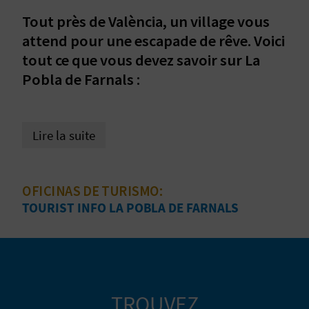
D
Tout près de València, un village vous
A
attend pour une escapade de rêve. Voici
tout ce que vous devez savoir sur La
Pobla de Farnals :
V
L
Lire la suite
O
G
OFICINAS DE TURISMO:
TOURIST INFO LA POBLA DE FARNALS
C
A
L
C
TROUVEZ