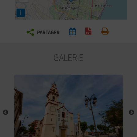
E
i
Z
PARTAGER
V
Générer un PDF
Imprimer
O
GALERIE
Y
A
G
E
Z
R