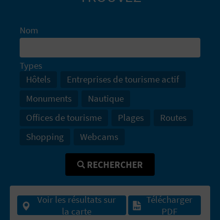
U
Nom
L
E
Types
T
Hôtels
Entreprises de tourisme actif
O
Monuments
Nautique
N
Offices de tourisme
Plages
Routes
E
Shopping
Webcams
M
RECHERCHER
P
R
Voir les résultats sur
Télécharger
E
la carte
PDF