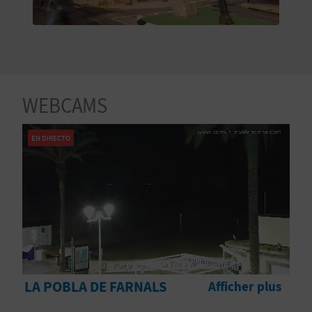
E
V
E
N
WEBCAMS
E
EN DIRECTO
Z
A
G
E
LA POBLA DE FARNALS
Afficher plus
N