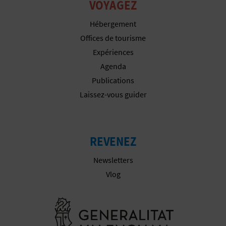
VOYAGEZ
I
Hébergement
N
Offices de tourisme
T
Expériences
Agenda
E
Publications
Laissez-vous guider
I
N
REVENEZ
S
Newsletters
C
Vlog
R
Aller à la w
I