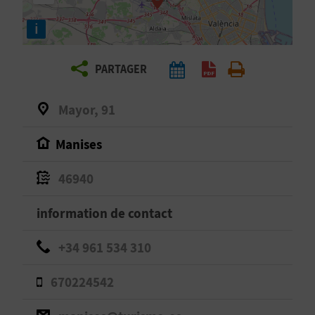
E
i
Z
PARTAGER
V
O
Mayor, 91
Y
Manises
A
46940
G
information de contact
E
+34 961 534 310
Z
670224542
R