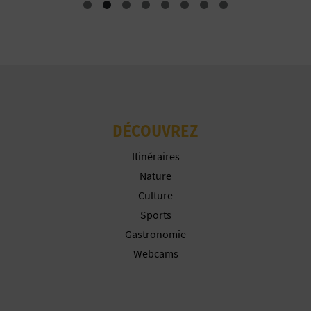
Configurer les cookies
U
L
Plus d´informations
E
T
O
DÉCOUVREZ
N
Itinéraires
Nature
E
Culture
M
Sports
Gastronomie
P
Webcams
R
E