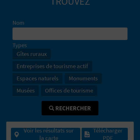
TROUVEZ
D
A
Nom
V
Types
L
Gîtes ruraux
O
Entreprises de tourisme actif
G
Espaces naturels
Monuments
Musées
Offices de tourisme
C
RECHERCHER
A
L
Voir les résultats sur
Télécharger
C
la carte
PDF