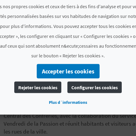
s nos propres cookies et ceux de tiers à des fins d'analyse et pour 
ités personnalisées basées sur vos habitudes de navigation sur notr
pour plus d'informations. Vous pouvez accepter tous les cookies en
ccepter », les configurer en cliquant sur « Configurer les cookies » o
✝️ Oliva se prépare à vivre l’une de ses célébrations
sauf ceux qui sont absolument n&ecute;cessaires au fonctionnemen
Semaine Sainte ✝️
sur le bouton « Rejeter les cookies ».
PLUS D'INFORMATIONS
Accepter les cookies
Date de début
25/03/2026
Rejeter les cookies
Configurer les cookies
Date de fin
11/04/2026
Plus d´informations
Une fête qui combine tradition, dévotion et culture da
Central des Confréries, avec la collaboration du servi
Vendredi de la Passion et réunit habitants et visiteurs 
les rues de la ville.