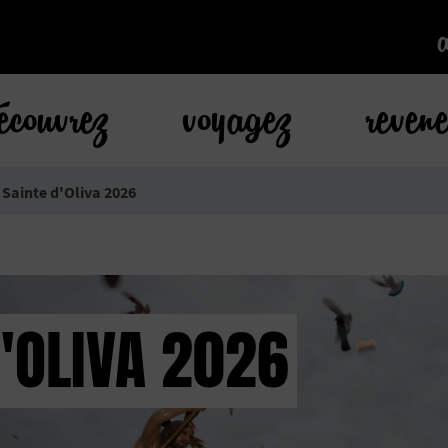
k
écouvrez
voyagez
reven
Sainte d'Oliva 2026
'OLIVA 2026