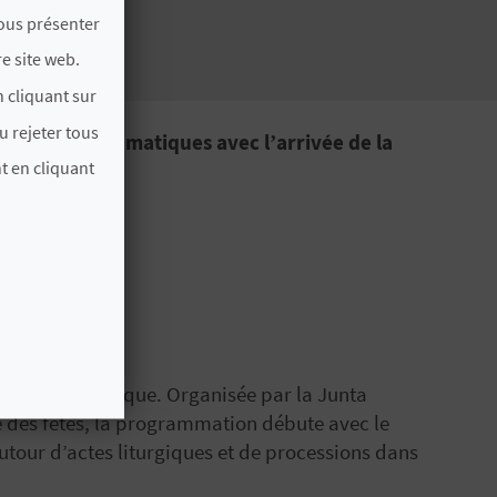
vous présenter
e site web.
 cliquant sur
u rejeter tous
 les plus emblématiques avec l’arrivée de la
t en cliquant
ns un cadre unique. Organisée par la Junta
ce des fêtes, la programmation débute avec le
autour d’actes liturgiques et de processions dans