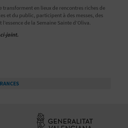
 se transforment en lieux de rencontres riches de
s et du public, participent à des messes, des
t l’essence de la Semaine Sainte d’Oliva.
i-joint.
FRANCES
Aller à la web