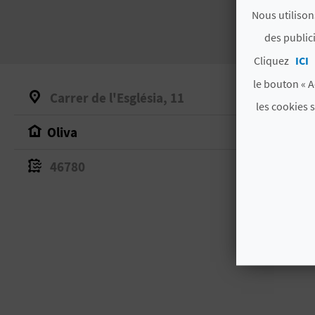
Nous utilison
des public
Cliquez
ICI
le bouton « A
Carrer de l'Església, 11
les cookies 
Oliva
46780