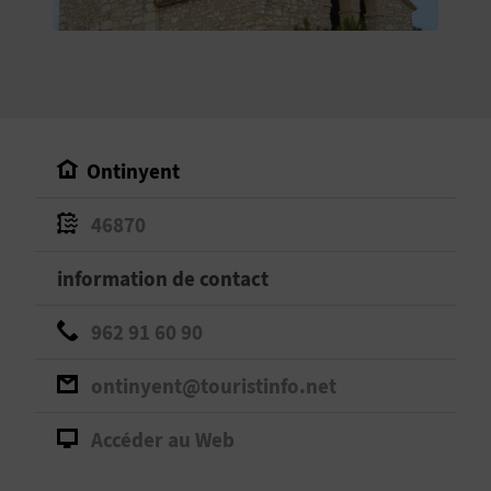
E
V
E
N
Ontinyent
E
46870
Z
information de contact
A
962 91 60 90
G
ontinyent@touristinfo.net
E
Accéder au Web
N