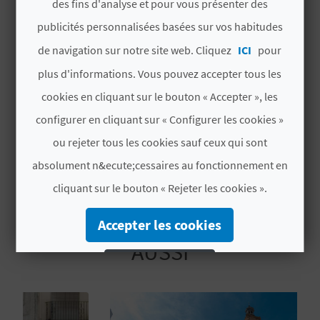
des fins d'analyse et pour vous présenter des
Date de début
U
publicités personnalisées basées sur vos habitudes
06/06/2026
L
de navigation sur notre site web. Cliquez
ICI
pour
Date de fin
E
plus d'informations. Vous pouvez accepter tous les
07/06/2026
cookies en cliquant sur le bouton « Accepter », les
T
Taux d'intérêt
configurer en cliquant sur « Configurer les cookies »
O
Intérêt touristique local
ou rejeter tous les cookies sauf ceux qui sont
N
absolument n&ecute;cessaires au fonctionnement en
E
cliquant sur le bouton « Rejeter les cookies ».
M
VOUS AIMEREZ PEUT-ÊTRE
Accepter les cookies
P
AUSSI
Rejeter les cookies
R
Configurer les cookies
E