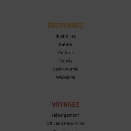
P
T
I
DÉCOUVREZ
O
Itinéraires
Nature
N
Culture
E
Sports
Gastronomie
N
Webcams
T
R
VOYAGEZ
E
Hébergement
P
Offices de tourisme
R