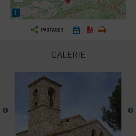
E
i
Z
PARTAGER
V
O
GALERIE
Y
A
G
E
Z
R