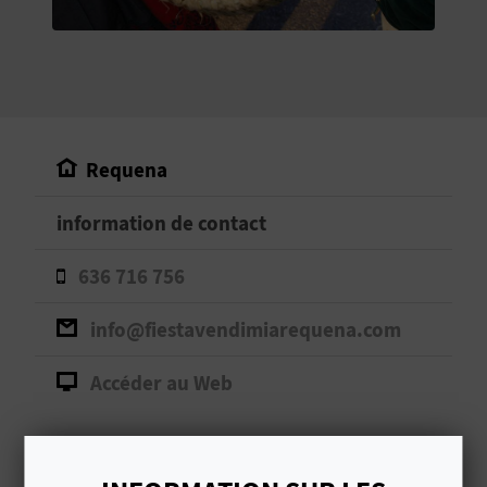
E
V
E
N
Requena
E
information de contact
Z
636 716 756
A
info@fiestavendimiarequena.com
G
Accéder au Web
E
N