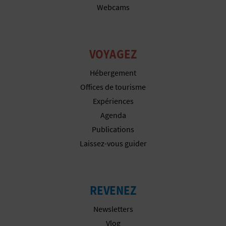
I
Webcams
N
T
VOYAGEZ
E
Hébergement
Offices de tourisme
Expériences
I
Agenda
N
Publications
Laissez-vous guider
S
C
R
REVENEZ
I
Newsletters
Vlog