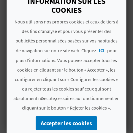
INFORMATION SUR LES
D
Requena est une grande destination pour une
COOKIES
escapade et surtout pendant sa fête des
A
vendanges ! Vous aimez les traditions, les
Nous utilisons nos propres cookies et ceux de tiers à
grands vins et la gastronomie ? C’est un
des fins d'analyse et pour vous présenter des
événement à ne pas manquer !
V
publicités personnalisées basées sur vos habitudes
L
de navigation sur notre site web. Cliquez
ICI
pour
PLUS D'INFORMATIONS
O
plus d'informations. Vous pouvez accepter tous les
Date de début
cookies en cliquant sur le bouton « Accepter », les
G
20/08/2025
configurer en cliquant sur « Configurer les cookies »
Date de fin
ou rejeter tous les cookies sauf ceux qui sont
C
31/08/2025
absolument n&ecute;cessaires au fonctionnement en
A
cliquant sur le bouton « Rejeter les cookies ».
La foire et la fête des vendanges de Requena est
L
l’une des fêtes les plus anciennes d’Espagne. Au
Accepter les cookies
programme, de nombreux événements comme
C
la proclamation des reines des fêtes et leur cour