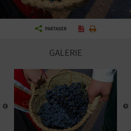
E
Z
PARTAGER
V
O
GALERIE
Y
A
G
E
Z
R