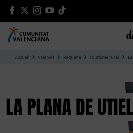
continuer sur facebook
continuer sur twitter
continuer sur instagram
continuer sur youtube
continuer sur tikto
d
Aller à Comunitat Valenciana
Accueil
Valencia
Requena
Tourisme rural
La
LA PLANA DE UTIE