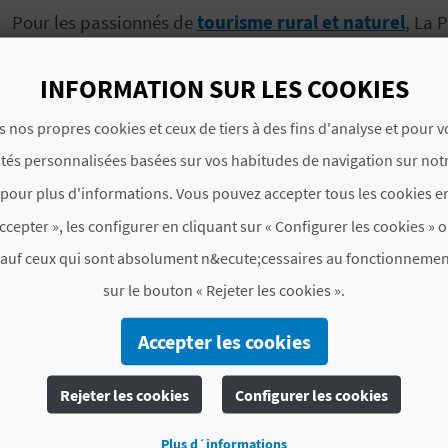
Pour les passionnés de
tourisme rural et naturel
, La 
avec des paysages à couper le souffle comme les
itiné
Sinarcas
ou le spectaculaire
Parc naturel de Las Hoces
INFORMATION SUR LES COOKIES
de vous adonner à des sports d’aventures en compagnie
s nos propres cookies et ceux de tiers à des fins d'analyse et pour 
Côté patrimoine et architecture, ne manquez pas le cen
ités personnalisées basées sur vos habitudes de navigation sur notr
visiter les anciennes caves à vin souterraines. Les
anci
dans le temps
, entourées par les champs et la nature
pour plus d'informations. Vous pouvez accepter tous les cookies en
inoubliables en perspective ! N’attendez plus pour pr
ccepter », les configurer en cliquant sur « Configurer les cookies » o
Utiel-Requena !
sauf ceux qui sont absolument n&ecute;cessaires au fonctionnemen
sur le bouton « Rejeter les cookies ».
#CARACTÉRISTIQUES
Accepter les cookies
Itinéraire
From Requena to Fuenterroble
del Cabriel, Camporrobles, 
Rejeter les cookies
Configurer les cookies
Carte
Plus d´informations