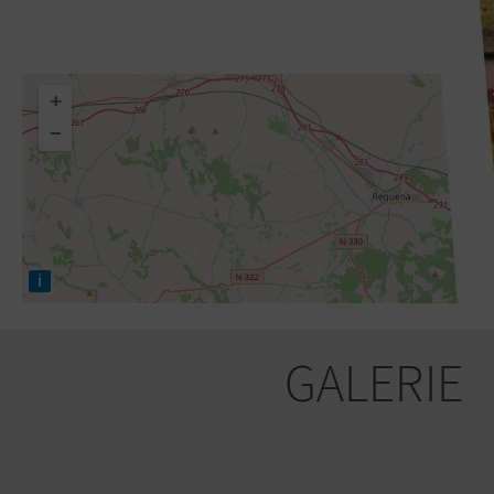
+
−
i
GALERIE