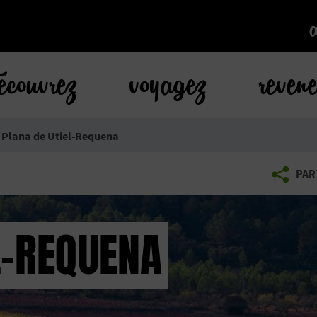
k
écouvrez
voyagez
reven
 Plana de Utiel-Requena
PAR
L-REQUENA