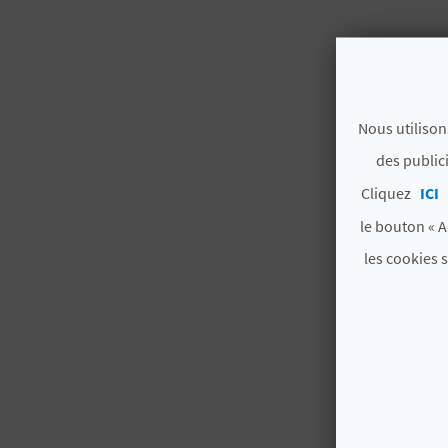
Nous utilison
des public
Cliquez
ICI
le bouton « A
les cookies 