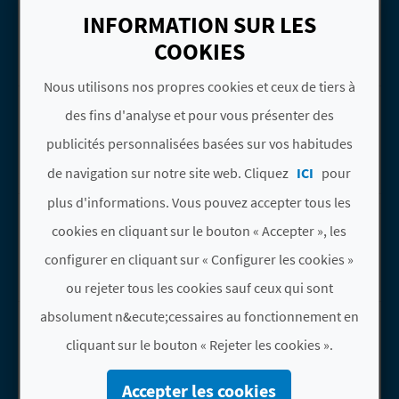
Aller &agrave; la pageHOLIDAY HOME
I
VALENCIA
INFORMATION SUR LES
Riba-roja de Túria
COOKIES
N
Apartamentos
T
Nous utilisons nos propres cookies et ceux de tiers à
MUSEO VISIGODO PLA
Aller &agrave; la pageMuseo Visigodo
des fins d'analyse et pour vous présenter des
E
DE NADAL, MUPLA
publicités personnalisées basées sur vos habitudes
Riba-roja de Túria
Musées
de navigation sur notre site web. Cliquez
ICI
pour
I
plus d'informations. Vous pouvez accepter tous les
PARQUE NATURAL DEL
Aller &agrave; la pageParque Natural 
N
TURIA
cookies en cliquant sur le bouton « Accepter », les
Vilamarxant
S
configurer en cliquant sur « Configurer les cookies »
Espaces naturels
ou rejeter tous les cookies sauf ceux qui sont
C
absolument n&ecute;cessaires au fonctionnement en
VALENCIA ADVENTURE
Aller &agrave; la pageVALENCIA ADV
R
Riba-roja de Túria
cliquant sur le bouton « Rejeter les cookies ».
I
Entreprises de tourisme
actif
Accepter les cookies