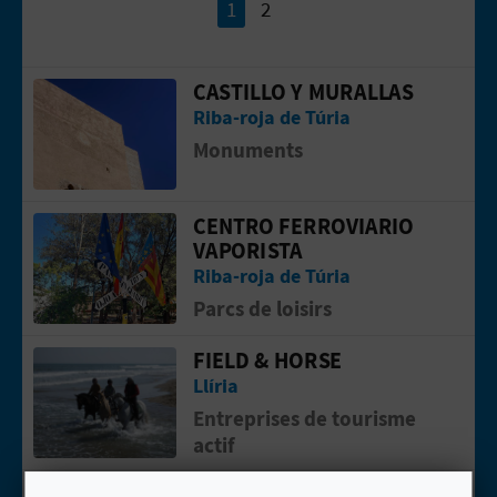
1
2
U
L
CASTILLO Y MURALLAS
Aller &agrave; la pageCastillo y Mural
E
Riba-roja de Túria
Monuments
T
O
CENTRO FERROVIARIO
Aller &agrave; la pageCentro Ferrovia
N
VAPORISTA
Riba-roja de Túria
E
Parcs de loisirs
M
FIELD & HORSE
Aller &agrave; la pageFIELD & HORSE
P
Llíria
Entreprises de tourisme
R
actif
E
HOLIDAY HOME