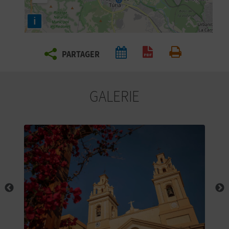
E
i
Z
PARTAGER
V
Générer un PDF
Imprimer
O
GALERIE
Y
A
G
E
Z
R