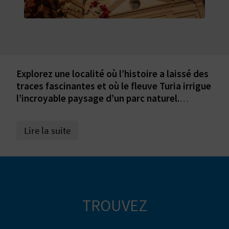
E
V
E
N
Explorez une localité où l’histoire a laissé des
traces fascinantes et où le fleuve Turia irrigue
E
l’incroyable paysage d’un parc naturel.
N’attendez plus pour préparer votre visite à
Z
Riba-roja de Túria !
Lire la suite
A
G
E
TROUVEZ
N