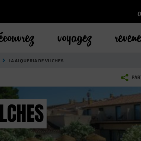
k
écouvrez
voyagez
reven
LA ALQUERIA DE VILCHES
PAR
ILCHES