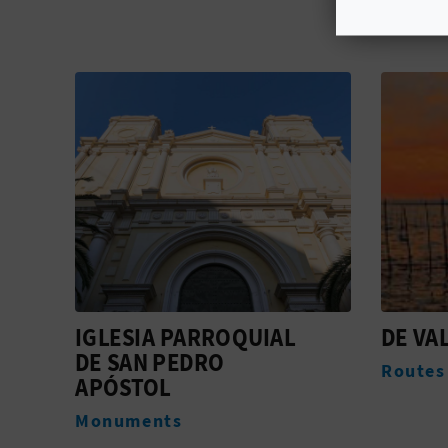
DE VALENCIA À SUECA
TOURI
PEREL
Routes
Office