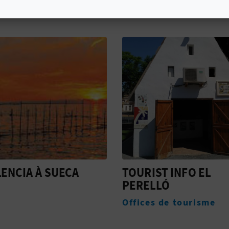
ST INFO EL
SAN PASCUAL
LÓ
Hébergement
s de tourisme