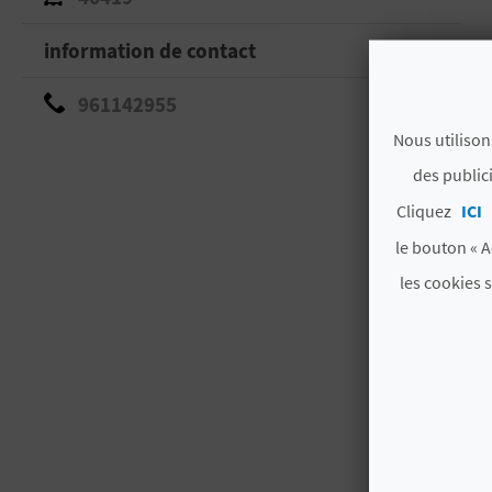
information de contact
961142955
Nous utilison
des public
Cliquez
ICI
le bouton « A
les cookies 
VOUS