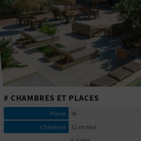
# CHAMBRES ET PLACES
Places
36
Chambres
12
en tout
6
suites