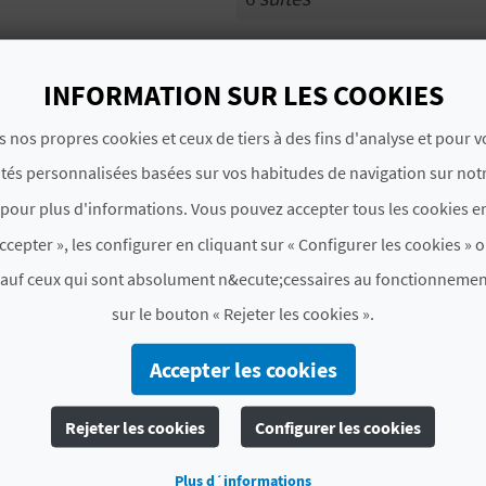
# CARACTÉRISTIQUES
INFORMATION SUR LES COOKIES
Année de la dernière
2014
rénovation partielle
s nos propres cookies et ceux de tiers à des fins d'analyse et pour 
ités personnalisées basées sur vos habitudes de navigation sur notr
Chaîne hôtel
NO PERTENECE A NINGUNA
pour plus d'informations. Vous pouvez accepter tous les cookies en
Label
CV H01365 V
ccepter », les configurer en cliquant sur « Configurer les cookies » o
sauf ceux qui sont absolument n&ecute;cessaires au fonctionnemen
# PÉRIODE D'OUVERTURE
sur le bouton « Rejeter les cookies ».
Ouvert toute l'année
Accepter les cookies
Rejeter les cookies
Configurer les cookies
 AIMEREZ PEUT-ÊTRE 
Plus d´informations