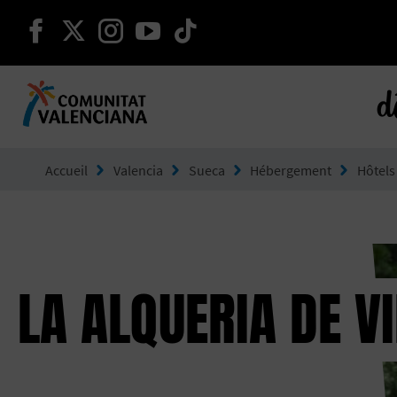
continuer sur facebook
continuer sur twitter
continuer sur instagram
continuer sur youtube
continuer sur tikto
d
Aller à Comunitat Valenciana
Accueil
Valencia
Sueca
Hébergement
Hôtels
LA ALQUERIA DE V