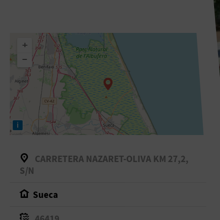
+
−
i
CARRETERA NAZARET-OLIVA KM 27,2,
S/N
Sueca
46419