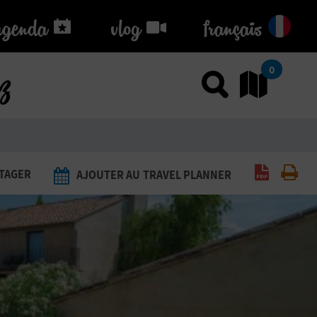
agenda
agenda
vlog
vlog
français
ez
0
Utiliser
Al
Générer 
Imp
TAGER
AJOUTER AU TRAVEL PLANNER