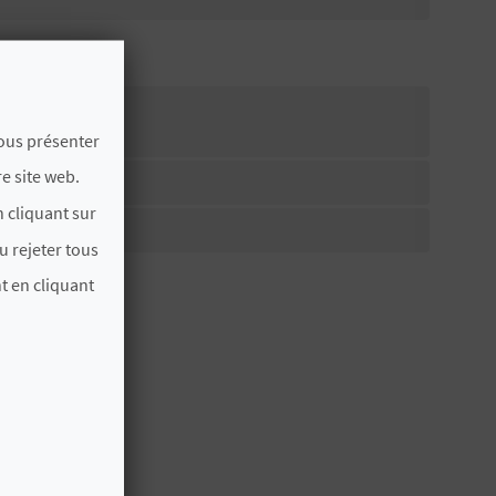
vous présenter
e site web.
 CADENA
 cliquant sur
u rejeter tous
t en cliquant
AUSSI