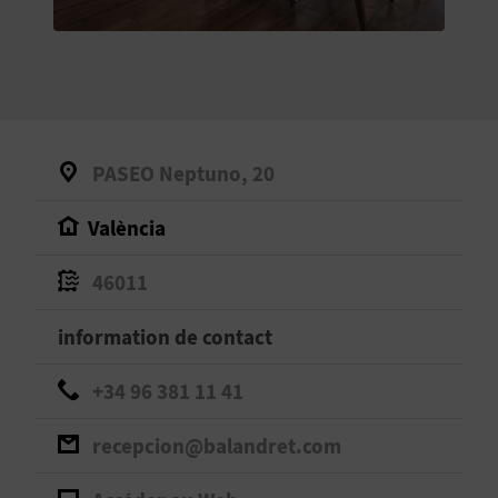
E
V
E
N
PASEO Neptuno, 20
E
València
Z
46011
A
information de contact
G
+34 96 381 11 41
E
recepcion@balandret.com
N