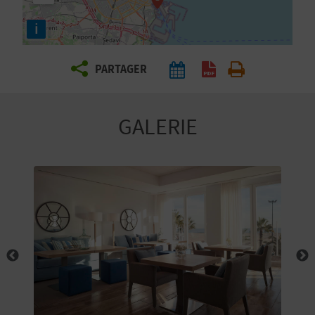
E
i
Z
PARTAGER
V
O
GALERIE
Y
A
G
E
Z
R