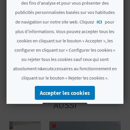
des fins d'analyse et pour vous présenter des
U
Chaîne hôtel
NO PERTENECE A
publicités personnalisées basées sur vos habitudes
NINGUNA CADENA
L
de navigation sur notre site web. Cliquez
ICI
pour
Label
CV H01353 V
E
plus d'informations. Vous pouvez accepter tous les
cookies en cliquant sur le bouton « Accepter », les
T
# PÉRIODE D'OUVERTURE
configurer en cliquant sur « Configurer les cookies »
O
Ouvert toute l'année
ou rejeter tous les cookies sauf ceux qui sont
N
absolument n&ecute;cessaires au fonctionnement en
E
cliquant sur le bouton « Rejeter les cookies ».
M
Accepter les cookies
VOUS AIMEREZ PEUT-ÊTRE
P
AUSSI
Rejeter les cookies
R
Configurer les cookies
E