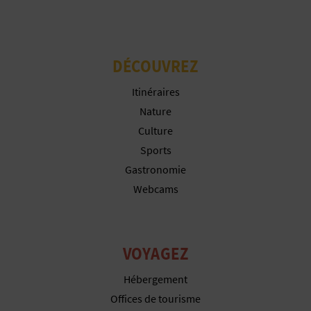
P
T
I
DÉCOUVREZ
O
Itinéraires
N
Nature
Culture
E
Sports
N
Gastronomie
Webcams
T
R
E
VOYAGEZ
P
Hébergement
Offices de tourisme
R