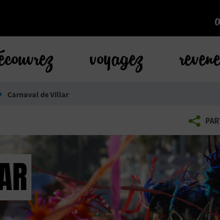
k
écouvrez
voyagez
reven
Carnaval de Villar
PAR
LAR