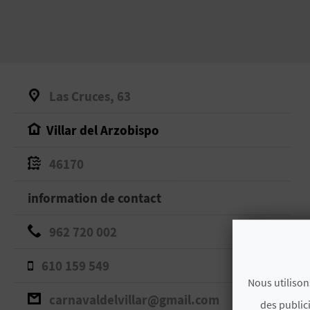
Las Cruces, 63
Villar del Arzobispo
46170
information de contact
962 720 002
610 159 549
Nous utilison
carnavaldelvillar@gmail.com
des public