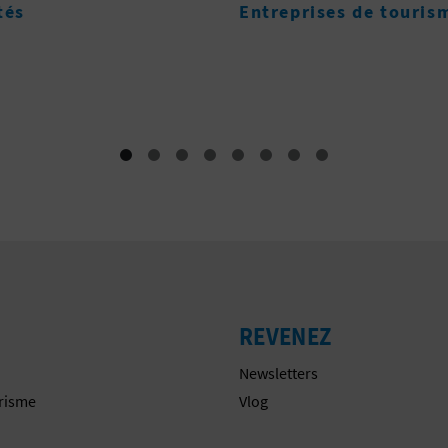
DE NUESTRA SEÑOR
ises de tourisme actif
LOS ÁNGELES EN
CHULILLA
Monuments
REVENEZ
Newsletters
urisme
Vlog