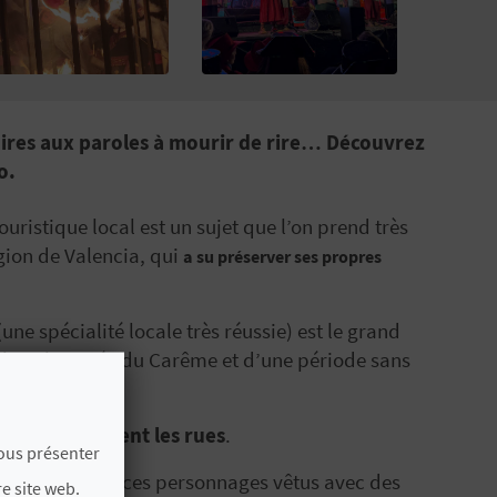
ires aux paroles à mourir de rire… Découvrez
o.
touristique local est un sujet que l’on prend très
égion de Valencia, qui
a su préserver ses propres
une spécialité locale très réussie) est le grand
iser l’arrivée du Carême et d’une période sans
n carton
.
nses envahissent les rues
.
vous présenter
ons de défiler : ces personnages vêtus avec des
e site web.