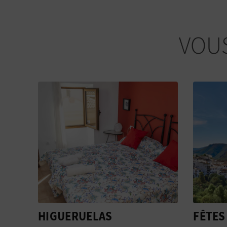
VOUS
FÊTES À CHULILLA
SERRA