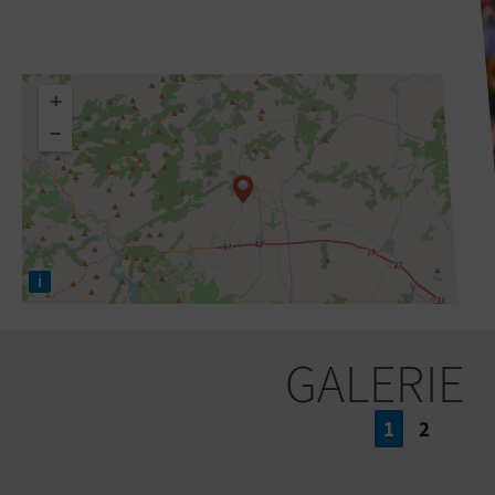
+
−
i
GALERIE
1
2