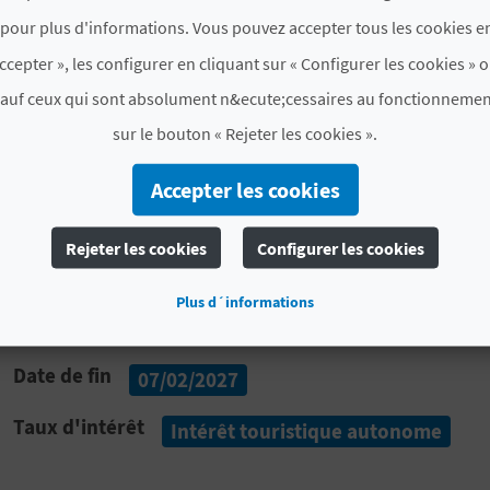
draps et des accessoires domestiques de manière qu’on 
pour plus d'informations. Vous pouvez accepter tous les cookies en
celles qu’ils croisent à danser. Il y a aussi un concours
ccepter », les configurer en cliquant sur « Configurer les cookies » o
satyriques, sur le village et ses habitants, et sur l’ac
l’énergie réchauffe le cœur.
sauf ceux qui sont absolument n&ecute;cessaires au fonctionnemen
sur le bouton « Rejeter les cookies ».
Accepter les cookies
*Nous vous conseillons de consulter par avance les info
Rejeter les cookies
Configurer les cookies
PLUS D'INFORMATIONS
Plus d´informations
Date de début
04/02/2027
Date de fin
07/02/2027
Taux d'intérêt
Intérêt touristique autonome