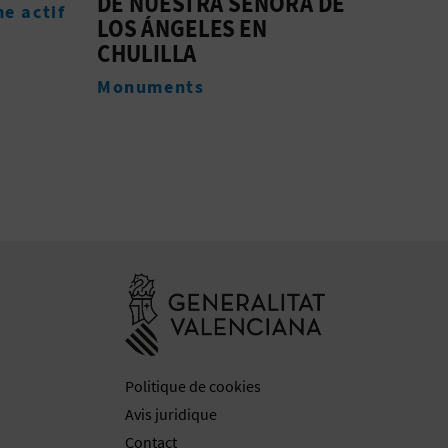
A DE
Monuments
Mon
Aller à la web
Politique de cookies
Avis juridique
Contact