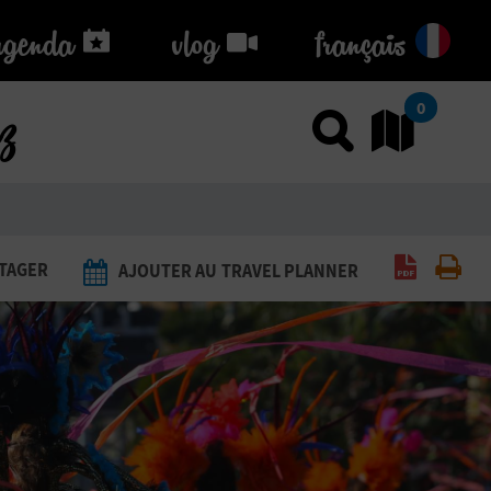
agenda
agenda
vlog
vlog
français
ez
0
Utiliser
Al
Générer 
Imp
TAGER
AJOUTER AU TRAVEL PLANNER