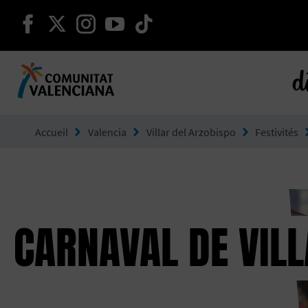
continuer sur facebook
continuer sur twitter
continuer sur instagram
continuer sur youtube
continuer sur tikto
d
Aller à Comunitat Valenciana
Accueil
Valencia
Villar del Arzobispo
Festivités
CARNAVAL DE VIL