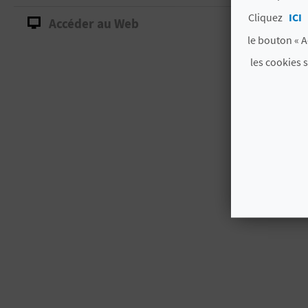
Cliquez
ICI
Accéder au Web
le bouton « A
les cookies 