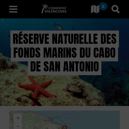
0
Aller à Comunitat Valencia
Aller
français
RÉSERVE NATURELLE DES
FONDS MARINS DU CABO
D
É
DE SAN ANTONIO
C
O
U
V
+
R
−