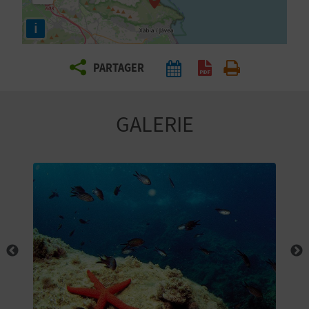
E
i
Z
PARTAGER
V
O
GALERIE
Y
A
G
E
Z
R