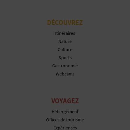
P
T
DÉCOUVREZ
I
Itinéraires
O
Nature
N
Culture
Sports
E
Gastronomie
N
Webcams
T
R
VOYAGEZ
E
Hébergement
P
Offices de tourisme
R
Expériences