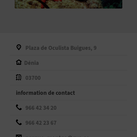
E
V
E
N
Plaza de Oculista Buigues, 9
E
Dénia
Z
03700
A
information de contact
G
966 42 34 20
E
966 42 23 67
N