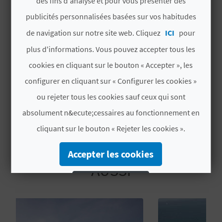
des fins d'analyse et pour vous présenter des
Lire la suite
paysage et donnent une beauté spectaculaire à
U
publicités personnalisées basées sur vos habitudes
l'ensemble.
L
de navigation sur notre site web. Cliquez
ICI
pour
PLUS D'INFORMATIONS
plus d'informations. Vous pouvez accepter tous les
E
TIPUS
cookies en cliquant sur le bouton « Accepter », les
T
Réservations
configurer en cliquant sur « Configurer les cookies »
O
ou rejeter tous les cookies sauf ceux qui sont
N
absolument n&ecute;cessaires au fonctionnement en
cliquant sur le bouton « Rejeter les cookies ».
E
M
VOUS AIMEREZ PEUT-ÊTRE
Accepter les cookies
AUSSI
P
Rejeter les cookies
R
Configurer les cookies
E