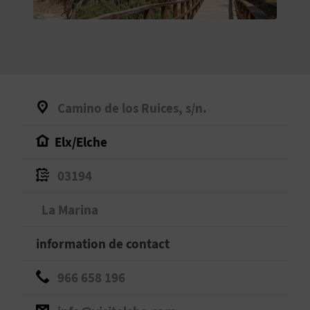
E
V
E
N
Camino de los Ruices, s/n.
E
Elx/Elche
Z
03194
A
La Marina
G
information de contact
E
966 658 196
N