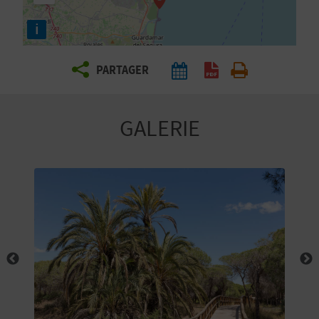
E
i
Z
PARTAGER
V
O
GALERIE
Y
A
G
E
Z
R