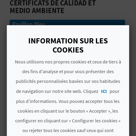
CERTIFICATS DE CALIDAD ET
U
MEDIO AMBIENTE
L
Pavillon Bleu
E
# SERVICES
INFORMATION SUR LES
T
COOKIES
O
Juegos Deportivos
Nous utilisons nos propres cookies et ceux de tiers à
N
Lavapies
des fins d'analyse et pour vous présenter des
E
publicités personnalisées basées sur vos habitudes
Bandera Azul
de navigation sur notre site web. Cliquez
ICI
pour
M
Pasarelas
plus d'informations. Vous pouvez accepter tous les
P
Estado del Mar
cookies en cliquant sur le bouton « Accepter », les
R
configurer en cliquant sur « Configurer les cookies »
Restaurante
E
ou rejeter tous les cookies sauf ceux qui sont
Parking