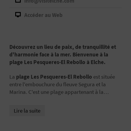
info@visitelche.com
D
A
Accéder au Web
V
L
Découvrez un lieu de paix, de tranquillité et
d'harmonie face à la mer. Bienvenue à la
O
plage Les Pesqueres-El Rebollo à Elche.
G
La
plage Les Pesqueres-El Rebollo
est située
entre l'embouchure du fleuve Segura et la
C
Marina. C'est une plage appartenant à la
municipalité d'
Elche
, dans la province
A
d'Alicante, qui est considérée comme une
plage
Lire la suite
L
vierge et presque sauvage
de par son sable fin
et sa vocation au respect de l'environnement.
C