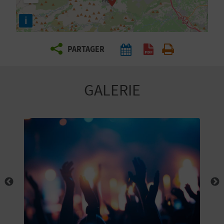
E
i
Z
PARTAGER
V
O
GALERIE
Y
A
G
E
Z
R