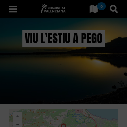
0
Aller à Comunitat Valencia
Aller
français
VIU L'ESTIU A PEGO
D
É
C
O
U
V
+
R
−