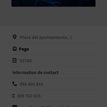
E
V
E
N
Plaza del ayuntamiento, 1
E
Pego
Z
03780
A
information de contact
G
966 400 843
E
699 762 815
N