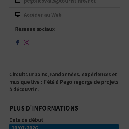
pegoilesvalls@touristinfo.net
D
A
Accéder au Web
Réseaux sociaux
V
Continuer sur Facebook
Continuer sur Instagram
L
O
G
Circuits urbains, randonnées, expériences et
musique live : l'été à Pego regorge de projets
à découvrir !
C
A
PLUS D'INFORMATIONS
L
Date de début
C
10/07/2026