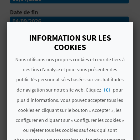
U
Date de fin
L
04/09/2026
E
Pego a préparé un été intense et amusant, avec
INFORMATION SUR LES
des activités de toutes sortes et pour tous les
T
COOKIES
publics. Profitez de la musique en plein air et
O
participez à des visites guidées qui vous feront
Nous utilisons nos propres cookies et ceux de tiers à
tomber amoureux de cette ville.
N
des fins d'analyse et pour vous présenter des
Lire la suite
publicités personnalisées basées sur vos habitudes
E
# DISPONIBILITÉ
de navigation sur notre site web. Cliquez
ICI
pour
M
plus d'informations. Vous pouvez accepter tous les
Dat
Dat
L
M
X
J
V
S
D
P
cookies en cliquant sur le bouton « Accepter », les
e de
e fin
R
déb
configurer en cliquant sur « Configurer les cookies »
ut
ou rejeter tous les cookies sauf ceux qui sont
E
Fri
Fri
absolument n&ecute;cessaires au fonctionnement en