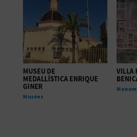
VILLA ROMANA DE
CONJ
UE
BENICATÓ
FORTI
MASC
Monuments
Monum