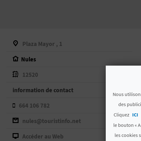
Plaza Mayor , 1
Nules
12520
information de contact
Nous utilison
des public
664 106 782
Cliquez
ICI
nules@touristinfo.net
le bouton « A
les cookies 
Accéder au Web