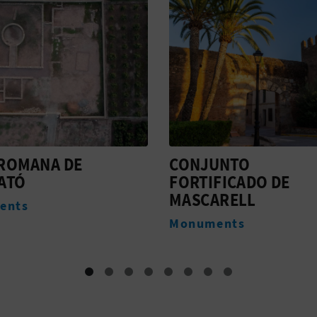
UNTO
FESTA DE LES
FICADO DE
BARRAQUETES
ARELL
Festivités
ents