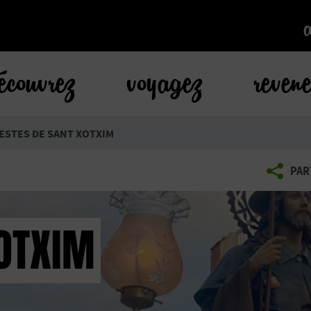
k
écouvrez
voyagez
reven
ESTES DE SANT XOTXIM
PAR
XOTXIM