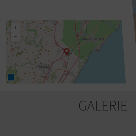
+
−
i
GALERIE