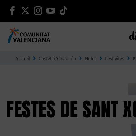
continuer sur facebook
continuer sur twitter
continuer sur instagram
continuer sur youtube
continuer sur tikto
d
Aller à Comunitat Valenciana
Accueil
Castelló/Castellón
Nules
Festivités
F
FESTES DE SANT 