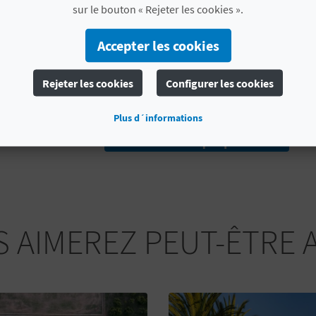
sur le bouton « Rejeter les cookies ».
PLUS D'INFORMATIONS
Accepter les cookies
Date de début
05/09/2026
Rejeter les cookies
Configurer les cookies
Date de fin
10/09/2026
Plus d´informations
Taux d'intérêt
Intérêt touristique provincial
 AIMEREZ PEUT-ÊTRE 