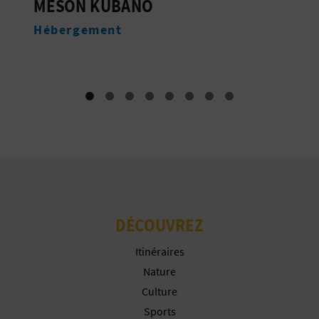
SANTUARIO DE NUESTRA
I
SEÑORA DE LOS ÁNGELES
N
Monuments
T
E
I
N
S
DÉCOUVREZ
C
Itinéraires
R
Nature
I
Culture
Sports