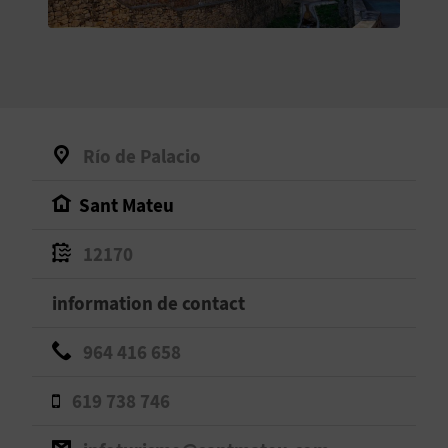
E
V
E
N
Río de Palacio
E
Sant Mateu
Z
12170
A
information de contact
G
964 416 658
E
619 738 746
N