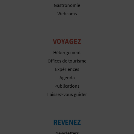
P
Gastronomie
T
Webcams
I
O
VOYAGEZ
N
Hébergement
E
Offices de tourisme
Expériences
N
Agenda
T
Publications
Laissez-vous guider
R
E
P
REVENEZ
R
Newsletters