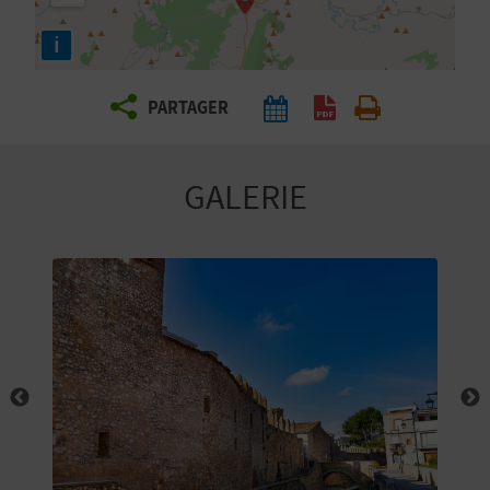
E
i
Z
PARTAGER
V
O
GALERIE
Y
A
G
E
Z
R