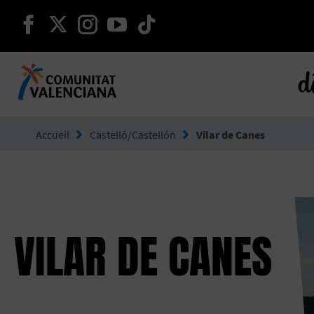
continuer sur facebook
continuer sur twitter
continuer sur instagram
continuer sur youtube
continuer sur tikto
d
Aller à Comunitat Valenciana
Accueil
Castelló/Castellón
Vilar de Canes
VILAR DE CANES