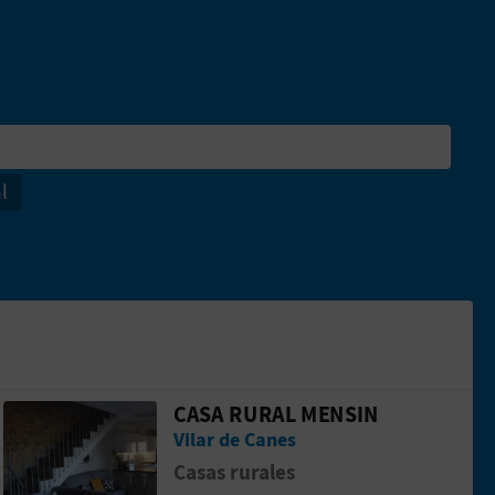
l
CASA RURAL MENSIN
JARAIZ/RELAX
Aller &agrave; la pageCASA RURAL MEN
Vilar de Canes
Casas rurales