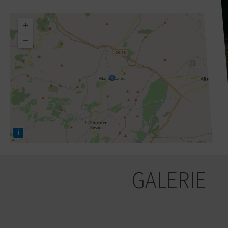
+
−
i
GALERIE