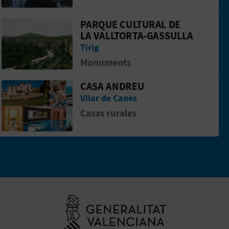
PARQUE CULTURAL DE
RRA
Aller &agrave; la pageParque Cultural de
LA VALLTORTA-GASSULLA
Tírig
Monuments
CASA ANDREU
S
Aller &agrave; la pageCASA ANDREU
Vilar de Canes
Casas rurales
Aller à la web