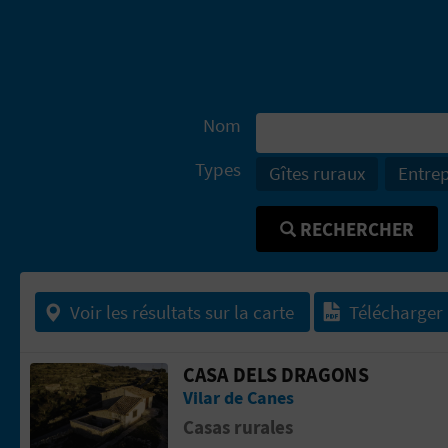
Nom
Types
Gîtes ruraux
Entrep
RECHERCHER
Voir les résultats sur la carte
Télécharger
CASA DELS DRAGONS
Aller &agrave; la pageCASA DELS DR
Vilar de Canes
Casas rurales