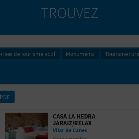
TROUVEZ
rises de tourisme actif
Monuments
Tourisme rura
 PDF
CASA LA HEDRA
AGONS
Aller &agrave; la pageCASA LA HEDRA 
JARAIZ/RELAX
Vilar de Canes