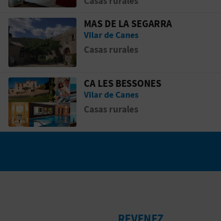
Casas rurales
MAS DE LA SEGARRA
rat
Aller &agrave; la pageMAS DE LA SEGA
Vilar de Canes
Casas rurales
CA LES BESSONES
RT / ACTIVELO
Aller &agrave; la pageCA LES BESSONE
Vilar de Canes
Casas rurales
REVENEZ