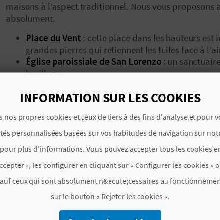
maisons à l’aspect traditionnel. Nous vous proposons 
absolument.
Place du Vent
: cette place dans les hauteurs est 
grandes pierres qui retiennent les tuiles face à l’a
Église paroissiale de San Lorenzo :
un sanctuaire
le village.
Centro de Interpretación del Aceite
: dans la rue
INFORMATION SUR LES COOKIES
dans un bâtiment en pierre vous révèle
les secret
d’olive locale.
s nos propres cookies et ceux de tiers à des fins d'analyse et pour 
Quelles activités y a-t-il à Vila
ités personnalisées basées sur vos habitudes de navigation sur notr
pour plus d'informations. Vous pouvez accepter tous les cookies en
Si vous préparez une escapade à Castellón avec les en
ccepter », les configurer en cliquant sur « Configurer les cookies » o
naturels de Vilar de Canes avec des
randonnées
parfai
un grand bol d’air pur
. Les grands ne seront pas en rest
sauf ceux qui sont absolument n&ecute;cessaires au fonctionnemen
sur le bouton « Rejeter les cookies ».
Randonnées et
VTT
: ne manquez pas l’itinéraire
place de la Setena et s’étend sur environ 10 km. C