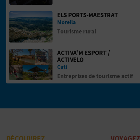
ELS PORTS-MAESTRAT
Aller &agrave; la pageEls Ports-Maest
Morella
Tourisme rural
ACTIVA'M ESPORT /
Aller &agrave; la pageACTIVA'M ESPO
ACTIVELO
Catí
Entreprises de tourisme actif
DÉCOUVREZ
VOYAGEZ