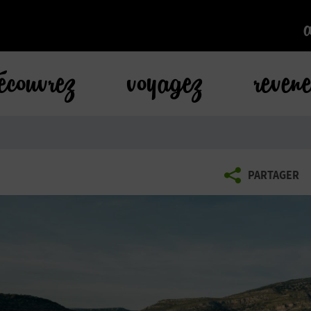
k
écouvrez
voyagez
reven
PARTAGER