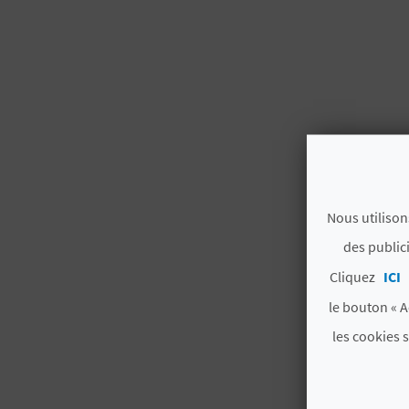
Nous utilison
des public
Cliquez
ICI
le bouton « A
les cookies 