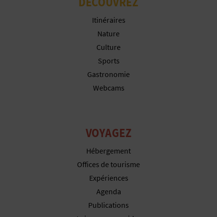
DÉCOUVREZ
I
Itinéraires
N
Nature
T
Culture
Sports
E
Gastronomie
Webcams
I
N
VOYAGEZ
S
Hébergement
C
Offices de tourisme
R
Expériences
Agenda
I
Publications