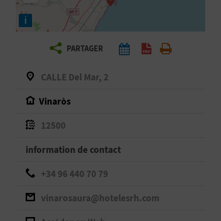
E
i
Z
PARTAGER
V
O
CALLE Del Mar, 2
Y
Vinaròs
A
12500
G
information de contact
E
+34 96 440 70 79
Z
vinarosaura@hotelesrh.com
R