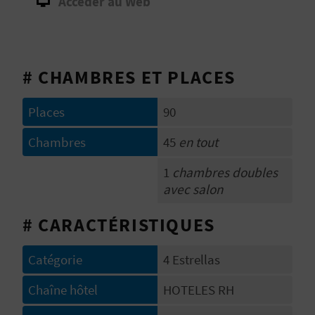
Accéder au Web
E
V
E
# CHAMBRES ET PLACES
N
Places
90
E
Chambres
45
en tout
Z
1
chambres doubles
avec salon
A
# CARACTÉRISTIQUES
G
Catégorie
4 Estrellas
E
Chaîne hôtel
HOTELES RH
N