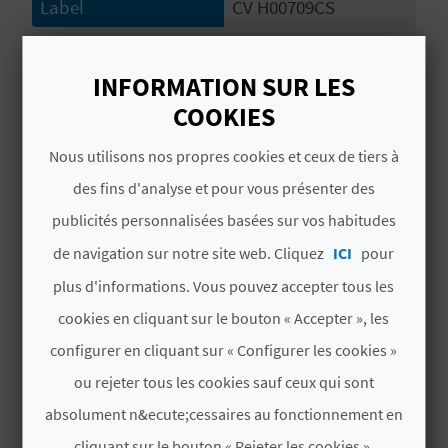
D
Label
CV H00709CS
A
# PÉRIODE D'OUVERTURE
INFORMATION SUR LES
Ouvert toute l'année
COOKIES
V
L
Nous utilisons nos propres cookies et ceux de tiers à
des fins d'analyse et pour vous présenter des
O
publicités personnalisées basées sur vos habitudes
VOUS AIMEREZ PEUT-ÊTRE
G
de navigation sur notre site web. Cliquez
ICI
pour
AUSSI
plus d'informations. Vous pouvez accepter tous les
C
cookies en cliquant sur le bouton « Accepter », les
A
configurer en cliquant sur « Configurer les cookies »
ou rejeter tous les cookies sauf ceux qui sont
L
absolument n&ecute;cessaires au fonctionnement en
C
cliquant sur le bouton « Rejeter les cookies ».