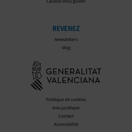
P
Laissez-vous guider
T
I
REVENEZ
O
Newsletters
N
Vlog
E
Aller à la w
N
T
R
Politique de cookies
E
Avis juridique
Contact
P
Accessibilité
R