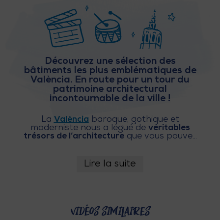
E
Z
V
Découvrez une sélection des
bâtiments les plus emblématiques de
O
València. En route pour un tour du
patrimoine architectural
Y
incontournable de la ville !
A
La
València
baroque, gothique et
moderniste nous a légué de
véritables
G
trésors de l’architecture
que vous pouvez
découvrir dès à présent sur votre écran
E
en cliquant sur play. En route pour un
itinéraire culturel
avec Méditerranée en
Lire la suite
Action pour connaître les
monuments
Z
incontournables. Mettez-vous à l’aise,
cliquez sur play et découvrez
une ville
inoubliable
.
Vidéos similaires
R