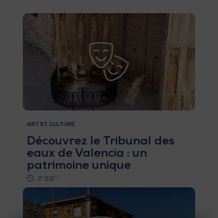
E
V
E
N
E
Z
ART ET CULTURE
Découvrez le Tribunal des
A
eaux de Valencia : un
G
patrimoine unique
E
2'38''
N