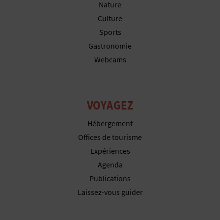
Nature
I
Culture
N
Sports
T
Gastronomie
Webcams
E
I
VOYAGEZ
N
Hébergement
Offices de tourisme
S
Expériences
C
Agenda
Publications
R
Laissez-vous guider
I