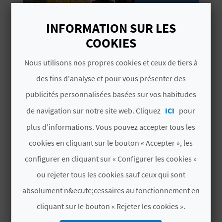
D
A
INFORMATION SUR LES
COOKIES
V
Nous utilisons nos propres cookies et ceux de tiers à
L
des fins d'analyse et pour vous présenter des
ART ET CULTURE
publicités personnalisées basées sur vos habitudes
O
Benigembla et la BIMAU : un
de navigation sur notre site web. Cliquez
ICI
pour
musée à ciel ouvert
G
plus d'informations. Vous pouvez accepter tous les
3'09''
cookies en cliquant sur le bouton « Accepter », les
C
configurer en cliquant sur « Configurer les cookies »
A
ou rejeter tous les cookies sauf ceux qui sont
absolument n&ecute;cessaires au fonctionnement en
L
cliquant sur le bouton « Rejeter les cookies ».
C