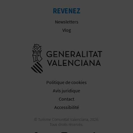
P
REVENEZ
T
Newsletters
I
Vlog
O
Aller à la w
N
E
N
Politique de cookies
T
Avis juridique
R
Contact
E
Accessibilité
P
© Turisme Comunitat Valenciana, 2026.
Tous droits réservés.
R