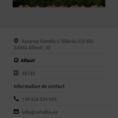
E
V
E
N
Autovía Gandía-L’Ollería (CV-60)
E
Salida Alfauir, 33
Z
Alfauir
46725
A
information de contact
G
E
+34 619 524 093
N
info@cotalba.es