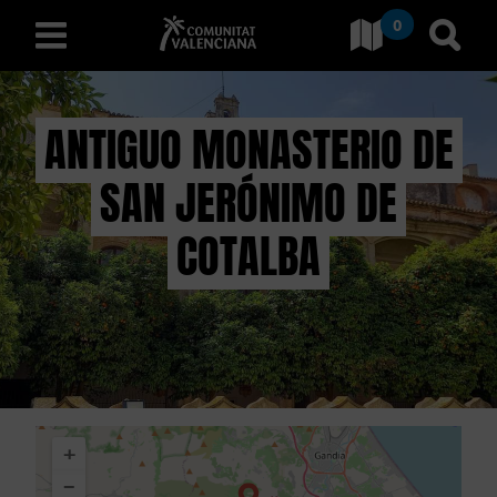
0
Aller à Comunitat Valencia
Aller
français
ANTIGUO MONASTERIO DE
SAN JERÓNIMO DE
D
É
COTALBA
C
O
U
V
+
R
−