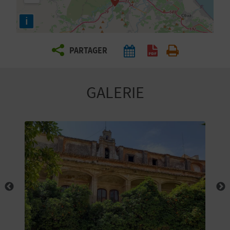
E
i
Z
PARTAGER
V
O
GALERIE
Y
A
G
E
Z
R