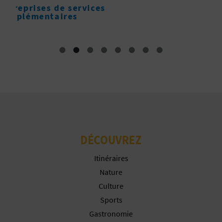
I
N
T
E
I
N
DÉCOUVREZ
S
Itinéraires
C
Nature
R
Culture
Sports
I
Gastronomie