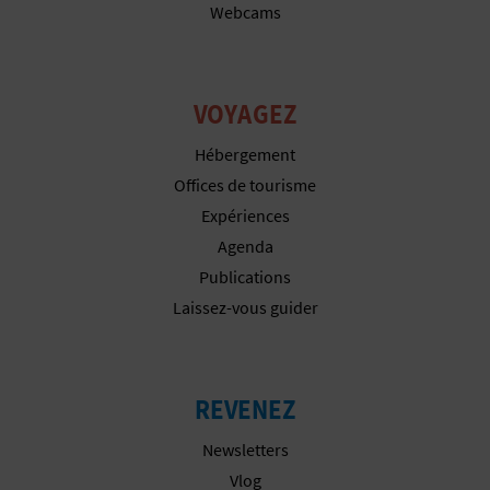
P
Webcams
T
I
VOYAGEZ
O
Hébergement
N
Offices de tourisme
Expériences
E
Agenda
N
Publications
T
Laissez-vous guider
R
E
REVENEZ
P
Newsletters
R
Vlog