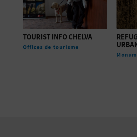
REFUGIO ANTIAÉREO
IGLES
URBANO EN CHELVA
DE NU
LOS Á
Monuments
Monum