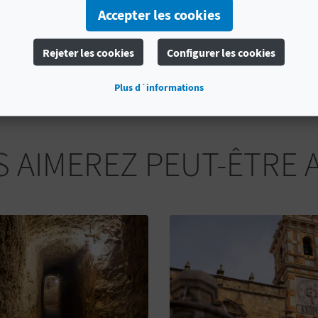
Accepter les cookies
Une fois là-bas, ne manquez pas non plus la superbe ég
Ángeles de Chelva et de faire une belle
balade dans les r
montagnes de Valencia que vous ne risquez pas d’oublie
Rejeter les cookies
Configurer les cookies
Plus d´informations
 AIMEREZ PEUT-ÊTRE 