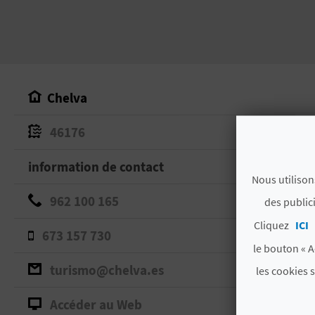
Chelva
46176
information de contact
Nous utilison
962 100 165
des public
Cliquez
ICI
673 157 730
le bouton « A
turismo@chelva.es
les cookies 
Accéder au Web