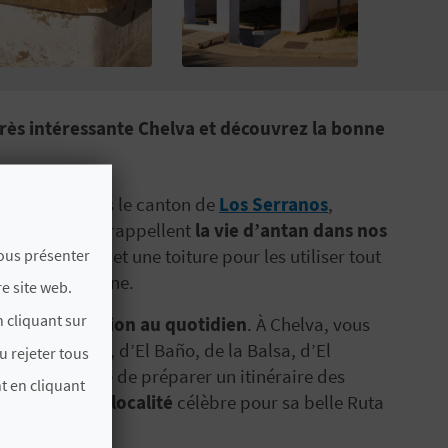
 très intéressante Chelva et découvrez la bonne
de
Chelva
, dans le canton de
Los Serranos
,
 plein air qui rappellent
la vie d’antan dans nos
c leur bassin et une toiture pour les utiliser tout
vous présenter
versaient la zone.
e site web.
 cliquant sur
lieux de réunion au quotidien
. À Chelva, vous
irs d’El Górgol, d’El Baño, de la Balsa, d’El
u rejeter tous
 Rien de tel que de préparer un itinéraire des
t en cliquant
toire de cette localité
célèbre pour sa belle Ruta