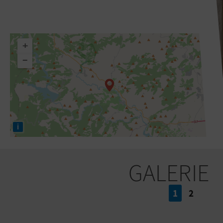
+
−
i
GALERIE
1
2