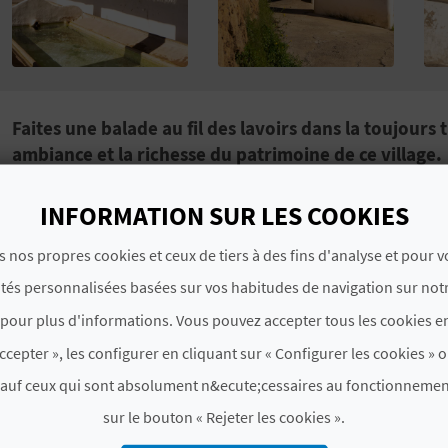
Faites une balade au fil des lavoirs dans la toujours
ambiance et la richesse du patrimoine de ce village.
Los lavaderos públicos de Chelva, les lavoirs publics 
INFORMATION SUR LES COOKIES
province de
Valencia
, sont de véritables monuments en
villes et villages.
On construisait ces lavoirs publics ave
s nos propres cookies et ceux de tiers à des fins d'analyse et pour 
au long de l’année, en profitant des cours d’eau qui tra
ités personnalisées basées sur vos habitudes de navigation sur notr
pour plus d'informations. Vous pouvez accepter tous les cookies en
Populairement, les lavoirs publics ont toujours été des
en retrouverez 7 qui sont tous en très bon état : les lavo
ccepter », les configurer en cliquant sur « Configurer les cookies » o
Arrabal, de la Peirería, d’El Querefil et d’El Embarany.
sauf ceux qui sont absolument n&ecute;cessaires au fonctionnemen
lavoirs publics de Chelva pour
en savoir plus sur l’his
sur le bouton « Rejeter les cookies ».
del Agua, la route de l’eau.