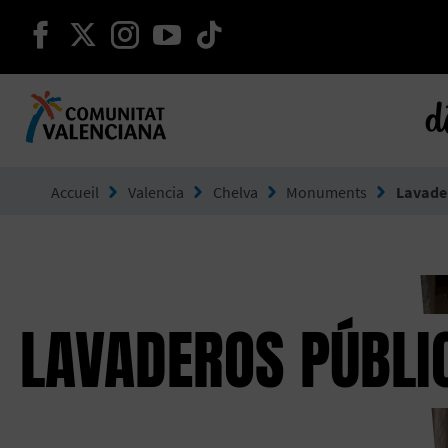
continuer sur facebook
continuer sur twitter
continuer sur instagram
continuer sur youtube
continuer sur tikto
d
Aller à Comunitat Valenciana
Accueil
Valencia
Chelva
Monuments
Lavade
LAVADEROS PÚBLI