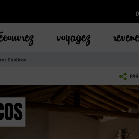
k
écouvrez
voyagez
reven
ros Públicos
PAR
COS