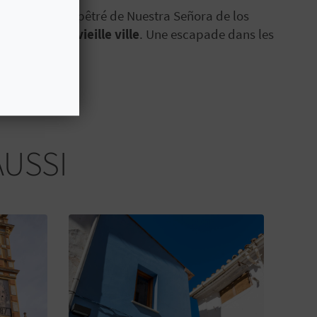
lise de l’archipêtré de Nuestra Señora de los
uelles de la vieille ville
. Une escapade dans les
r de sitôt !
AUSSI