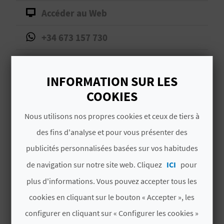
D
Accéder au Web
A
+34 673 157 730
V
Réseaux sociaux
L
INFORMATION SUR LES
Continuer sur Facebook
Continuer sur Twitter
Continuer sur Instagram
COOKIES
O
Nous utilisons nos propres cookies et ceux de tiers à
G
des fins d'analyse et pour vous présenter des
publicités personnalisées basées sur vos habitudes
C
de navigation sur notre site web. Cliquez
ICI
pour
A
VOUS AIMEREZ PEUT-ÊTRE
plus d'informations. Vous pouvez accepter tous les
AUSSI
L
cookies en cliquant sur le bouton « Accepter », les
configurer en cliquant sur « Configurer les cookies »
C