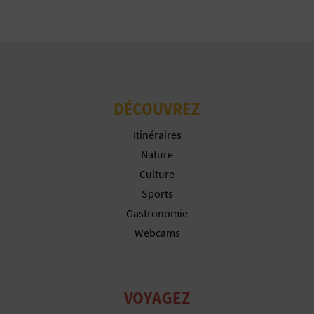
I
N
T
E
DÉCOUVREZ
Itinéraires
I
Nature
N
Culture
Sports
S
Gastronomie
C
Webcams
R
I
VOYAGEZ