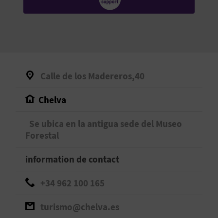
E
V
E
N
Calle de los Madereros,40
E
Chelva
Z
Se ubica en la antigua sede del Museo
Forestal
A
information de contact
G
E
+34 962 100 165
N
turismo@chelva.es