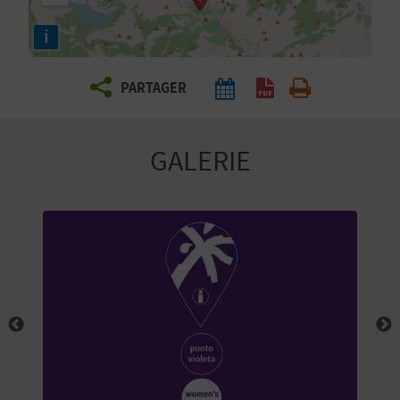
E
i
Z
PARTAGER
V
O
GALERIE
Y
A
G
E
Z
R