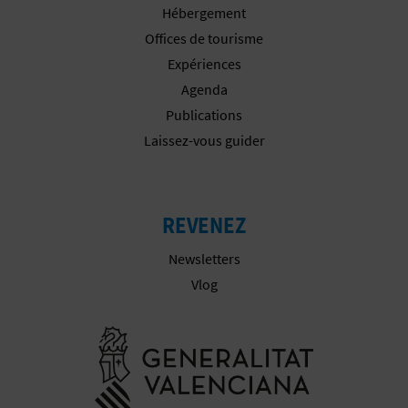
P
Hébergement
T
Offices de tourisme
Expériences
I
Agenda
O
Publications
Laissez-vous guider
N
E
N
REVENEZ
T
Newsletters
Vlog
R
E
Aller à la w
P
R